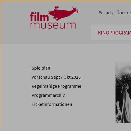
Accesskey [1]
Accesskey [4]
Accesskey [2]
Accesskey [3]
Zum Inhalt
Zum Hauptmenü
Zur Servicenavigation
Zum Suche
Besuch
Über u
KINOPROGRA
Spielplan
Vorschau Sept / Okt 2026
Regelmäßige Programme
Programmarchiv
Ticketinformationen