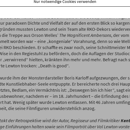
Nur notwendige Cookies verwenden
es andere als die „Fortsetzung“ eines Kassenschlagers. Auch Inspir
ur
(Jane Eyre
im Fall von
I Walked With a Zombie
, Robert Louis Steve
r)
oder der Kunst – Arnold Böcklin
(Isle of the Dead),
William
Hogar
ur paradoxen Dichte und Vielfalt der auf den ersten Blick so kargen
ründen mussten Lewton und sein Team alte RKO-Dekors wiederv
n die Treppe aus Orson Welles’
The Magnificent Ambersons
, der vom
melt worden war – eine „kongeniale“ Vorahnung, denn so wie Well
ei RKO beschieden. Er schaffte es zwar noch, seine Schnittmeister
Wise in den Regiestuhl zu befördern, doch die Auflagen der Studioch
ür „verwirrend“ hielten, kränkten ihn mehr und mehr. Befragt nach s
rte Lewton trocken: „Death is good“.
 wurde ihm der Monsterdarsteller Boris Karloff aufgezwungen, der si
te Kunstliebhaber-Seele entpuppte. Er bereicherte noch drei Hau
tztes, Bedlam, ein Vermächtnis ist: „Deswegen bin ich hier“, sagt ei
usbewohner, nachdem er – im 18. Jahrhundert – die Erfindung des 
ert hat. Wenig später wurde Lewton entlassen. Mit 46 Jahren umfing
eit, die seine Filmfiguren unwiderstehlich anzog.
akt der Retrospektive wird der Autor, Regisseur und Filmkritiker
Kent
ge Einführungen halten sowie sein Filmporträt über Val Lewton vorste