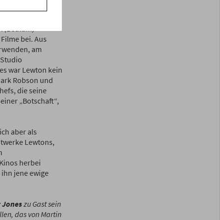
ationen aus der
nson bei
The Body
th
(Bedlam)
–
 Filme bei. Aus
erwenden, am
 Studio
es war Lewton kein
 Mark Robson und
efs, die seine
einer „Botschaft“,
ch aber als
ptwerke Lewtons,
n
Kinos herbei
 ihn jene ewige
 Jones
zu Gast sein
llen, das von Martin