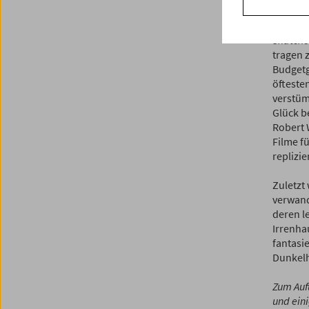
und all
Literat
Snatche
tragen z
Budgetg
öfteste
verstüm
Glück b
Robert 
Filme f
replizie
Zuletzt
verwand
deren le
Irrenha
fantasi
Dunkelh
Zum Auft
und eini