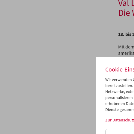
Val
Die 
13. bis 
Mit dem
amerika
Studio 
als Geb
Cookie-Ein
wird – 
maximal
Wir verwenden C
sie ent
bereitzustellen.
Netzwerke, exte
Der Übe
personalisieren
an eine
erhobenen Date
Produkt
Dienste gesamm
Sog von
Zur Datenschut
Diese K
geprägt,