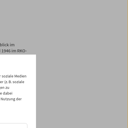
blick im
d 1946 im RKO-
 gelten gemeinhin
usbuchstabiert
i einem Budget von
s ersetzen), aber
 soziale Medien
schen Vorlieben.
 (z. B. soziale
gen zu
 ihm Freiraum, um
e dabei
iten: Lewtons RKO-
 Nutzung der
einen hypnotischen
 eingebunden wird.
unwirklichen“ Kino
irklicher Ängste: