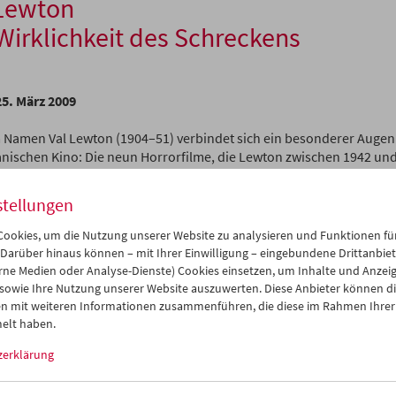
 Lewton
Wirklichkeit des Schreckens
25. März 2009
 Namen Val Lewton (1904–51) verbindet sich ein besonderer Augen
nischen Kino: Die neun Horrorfilme, die Lewton zwischen 1942 un
produzierte und mit einer ganz persönlichen Weltsicht ausstattete,
urtsstunde eines Kinos, in dem das Grauen nur angedeutet, nicht a
stellungen
mit enormem Effekt. Die Methode hatte auch finanzielle Gründe (be
 150.000 Dollar musste Erfindungsreichtum teure Tricks und Dekor
ookies, um die Nutzung unserer Website zu analysieren und Funktionen für
sprach vor allem Lewtons europäischer Prägung und seinen literari
 Darüber hinaus können – mit Ihrer Einwilligung – eingebundene Drittanbieter
rne Medien oder Analyse-Dienste) Cookies einsetzen, um Inhalte und Anzei
rraschungserfolg seiner ersten Produktion
Cat People
verschaffte
 sowie Ihre Nutzung unserer Website auszuwerten. Diese Anbieter können di
r intelligenten und ­erstaun­lichen Vision des Unheimlichen zu arbe
n mit weiteren Informationen zusammenführen, die diese im Rahmen Ihrer
ionen sind atmosphärisch, getragen und subtil, entwickeln dabei 
elt haben.
 eigenartiger Intensität – weil die Imagi­nationskraft des Zusehers
zerklärung
unst der Be­unruhigung hat eine entscheidende Traditionslinie im „
 zugleich liefern Lewtons Filme aber auch ein ­heim­liches Porträt w