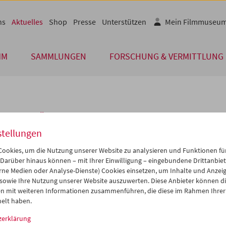
ns
Aktuelles
Shop
Presse
Unterstützen
Mein Filmmuseu
MM
SAMMLUNGEN
FORSCHUNG & VERMITTLUNG
unserer Gäste
stellungen
ookies, um die Nutzung unserer Website zu analysieren und Funktionen für
uald Karmakar
 Darüber hinaus können – mit Ihrer Einwilligung – eingebundene Drittanbieter
rne Medien oder Analyse-Dienste) Cookies einsetzen, um Inhalte und Anzei
ich der Retrospektive
Romuald Karmakar
im März 2010 waren
Romu
 sowie Ihre Nutzung unserer Website auszuwerten. Diese Anbieter können di
ar
,
Manfred Zapatka
sowie der Dichter
Hartmut Geerken
für
n mit weiteren Informationen zusammenführen, die diese im Rahmen Ihrer
msgespräche und Werkstatt-Präsentationen im Filmmuseum zu Gas
elt haben.
zerklärung
amm
März 2010 - Romuald Karmakar