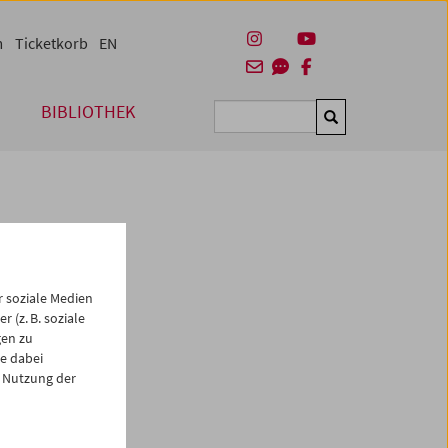
m
Ticketkorb
EN
BIBLIOTHEK
Suchen
 soziale Medien
 (z. B. soziale
gen zu
ald
e dabei
 Nutzung der
t.