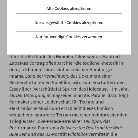
Nacht singt ihre Lieder.
Diese Adaption eines Theatertexts
Alle Cookies akzeptieren
ist auch der vorläufige Höhepunkt in Karmakars
Beschäftigung mit Sprache und/als Musik.
Nur ausgewählte Cookies akzeptieren
Das Himmler-Projekt
war Karmakars Ausbruch aus dem
Nur notwendige Cookies verwenden
lähmenden Dickicht der Filmförderung: Seither
produziert er praktisch im Alleingang grandiose
Digitalkinodokumente in Serie.
Hamburger Lektionen
führt die Methode des Himmler-Films weiter: Manfred
Zapatkas Vortrag offenbart hier die tödliche Rhetorik in
den „Lektionen” eines einflussreichen Hamburger
Imams.
Land der Vernichtung,
das Dokument einer
Recherche für einen Spielfilm, wird zum erschütternden
Essay über (verschüttete) Spuren des Holocaust – im Jahr,
als
Der Untergang
Schlagzeilen machte. Parallel dazu folgt
Karmakar seiner Leidenschaft für Techno und
elektronische Musik und erschließt dieses filmisch
weitgehend ignorierte Terrain mit einer bahnbrechenden
Trilogie: Der Love-Parade-Drei­akter
196 bpm,
das
Performance-Panorama
Between the Devil and the Wide
Blue Sea
und das DJ-Porträt
Villalobos
vermitteln die