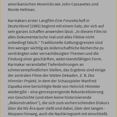
amerikanischen
Mavericks
wie John Cassavetes und
Monte Hellman.
Karmakars erster Langfilm
Eine Freundschaft in
Deutschland
(1985) beginnt mit einem Satz, der sich auf
sein ganzes Schaffen anwenden lässt: „In diesem Film ist
alles Dokumentarische real und alles Fiktive nicht
unbedingt falsch.“ Traditionelle Gattungsgrenzen sind
ihm weniger wichtig als leidenschaftliche Recherche zu
verdrängten oder vernachlässigten Themen und die
Findung ­einer geschärften, widerstandsfähigen Form.
Karmakar veranstaltet Tiefenbohrungen an
schmerzempfindlichen Stellen, das Ergebnis sind einige
der zentralen Filme der letzten Dekaden. Z. B.
Das
Himmler-Projekt,
in dem der Schauspieler Manfred
Zapatka eine berüchtigte Rede von Heinrich Himmler
wiedergibt – eine genresprengende Rekonkretisierung
von Geschichte (und eben keine ­historisierende
„Rekonstruktion“), die sich zum vorherrschenden ­Diskurs
über die NS-Ära quer stellt und dabei, über den langen ­
Abspann hinweg, auch die Nachkriegszeit mit einschließt.