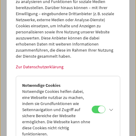
Filmmuseum und führte mit Alexander Horwath ein
zu analysieren und Funktionen für soziale Medien
Gespräch über Max Ophüls und dem anschließend
bereitzustellen. Darüber hinaus können – mit Ihrer
Einwilligung – eingebundene Drittanbieter (z. B. soziale
gezeigten Film
Liebelei
. Der Intendant der Wiener
Netzwerke, externe Medien oder Analyse-Dienste)
Festwochen hat kürzlich Arthur Schnitzlers Fin de Siècle-
Cookies einsetzen, um Inhalte und Anzeigen zu
Drama unter dem Titel
Sweet Nothings
auf die Bühne
personalisieren sowie Ihre Nutzung unserer Website
gebracht.
auszuwerten. Diese Anbieter können die dabei
erhobenen Daten mit weiteren Informationen
Programm
Mai / Juni 2010 - Max Ophüls
zusammenführen, die diese im Rahmen Ihrer Nutzung
der Dienste gesammelt haben.
Zur Datenschutzerklärung
Notwendige Cookies
Notwendige Cookies helfen dabei,
eine Webseite nutzbar zu machen,
indem sie Grundfunktionen wie
Seitennavigation und Zugriff auf
sichere Bereiche der Webseite
ermöglichen. Die Webseite kann ohne
diese Cookies nicht richtig
funktionieren.