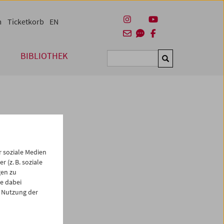
m
Ticketkorb
EN
BIBLIOTHEK
Suchen
 soziale Medien
 (z. B. soziale
gen zu
984
war
e dabei
matsu
 Nutzung der