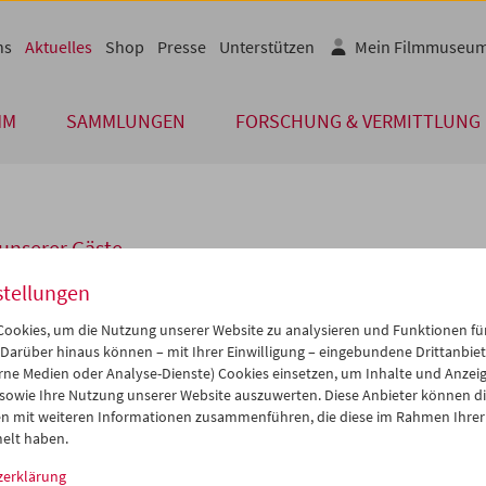
ns
Aktuelles
Shop
Presse
Unterstützen
Mein Filmmuseu
MM
SAMMLUNGEN
FORSCHUNG & VERMITTLUNG
unserer Gäste
stellungen
amatsu Kôji
ookies, um die Nutzung unserer Website zu analysieren und Funktionen für
 Darüber hinaus können – mit Ihrer Einwilligung – eingebundene Drittanbieter
rne Medien oder Analyse-Dienste) Cookies einsetzen, um Inhalte und Anzei
rospektive
Art Theatre Guild. Unabhängiges Japanisches Kino 1962-1
 sowie Ihre Nutzung unserer Website auszuwerten. Diese Anbieter können di
te umfassende Darstellung des ATG-Kinos außerhalb Japans.
Waka
n mit weiteren Informationen zusammenführen, die diese im Rahmen Ihrer
 am 20. Oktober im Filmmuseum anwesend.
elt haben.
amm
Oktober 2003 - Art Theatre Guild
zerklärung