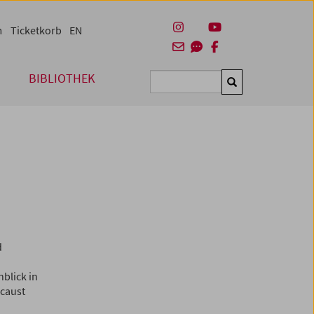
m
Ticketkorb
EN
BIBLIOTHEK
Suchen
d
blick in
caust