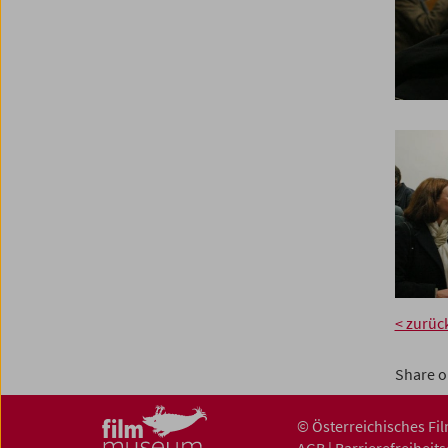
< zurüc
Share o
© Österreichisches F