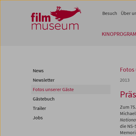
Accesskey [1]
Accesskey [4]
Accesskey [2]
Accesskey [3]
Zum Inhalt
Zum Hauptmenü
Zur Servicenavigation
Zum Suche
Besuch
Über u
KINOPROGRA
Fotos 
News
Newsletter
2013
Fotos unserer Gäste
Prä
Gästebuch
Zum 75.
Trailer
Michael
Jobs
National
die NS-
Memori