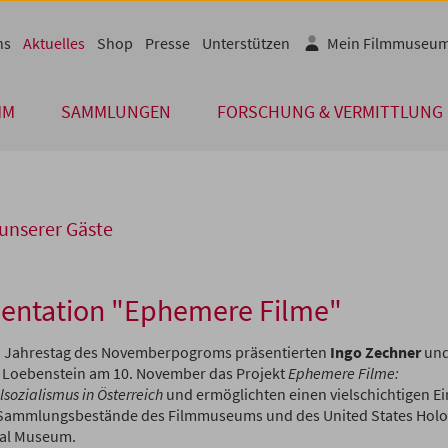
ns
Aktuelles
Shop
Presse
Unterstützen
Mein Filmmuseu
MM
SAMMLUNGEN
FORSCHUNG & VERMITTLUNG
unserer Gäste
sentation "Ephemere Filme"
 Jahrestag des Novemberpogroms präsentierten
Ingo Zechner
un
 Loebenstein am 10. November das Projekt
Ephemere Filme:
sozialismus in Österreich
und ermöglichten einen vielschichtigen Ein
Sammlungsbestände des Filmmuseums und des United States Holo
al Museum.