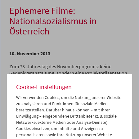
Ephemere Filme:
Nationalsozialismus in
Österreich
10. November 2013
Zum 75. Jahrestag des Novemberpogroms: keine
Gedenkveranstaltung, sondern eine Projektpräsentation.
Keine Filmschau, sondern ein vielschichtiger Einblick in
Cookie-Einstellungen
die NS-Sammlungsbestände des Öster­reichischen
Filmmuseums und des United States Holocaust Memorial
Wir verwenden Cookies, um die Nutzung unserer Website
Museum. Und ein Blick in eine mögliche Zukunft des
zu analysieren und Funktionen für soziale Medien
Umgangs mit Filmen, die man „ephemere ­Filme“ genannt
bereitzustellen. Darüber hinaus können – mit Ihrer
hat, weil sie ­kurz­lebiger als andere sind: Amateur­filme,
Einwilligung – eingebundene Drittanbieter (z. B. soziale
Unternehmensfilme, Werbefilme, die kaum jemals für die
Netzwerke, externe Medien oder Analyse-Dienste)
große Leinwand gedacht waren.
Cookies einsetzen, um Inhalte und Anzeigen zu
personalisieren sowie Ihre Nutzung unserer Website
Private Momente in Home Movies jüdischer Familien, die