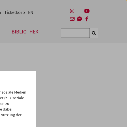
m
Ticketkorb
EN
BIBLIOTHEK
Suchen
 soziale Medien
 (z. B. soziale
ch 1
gen zu
ahmen
e dabei
ismus
 Nutzung der
 der