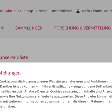
ns
Aktuelles
Shop
Presse
Unterstützen
Mein Filmmuseu
MM
SAMMLUNGEN
FORSCHUNG & VERMITTLUNG
unserer Gäste
stellungen
a Turovskaja
ookies, um die Nutzung unserer Website zu analysieren und Funktionen für
 Darüber hinaus können – mit Ihrer Einwilligung – eingebundene Drittanbieter
ai veranstaltete das Filmmuseum in Kooperation mit Radio Österrei
rne Medien oder Analyse-Dienste) Cookies einsetzen, um Inhalte und Anzei
schichte im Gespräch: Tag der Befreiung", eine Veranstaltung im R
 sowie Ihre Nutzung unserer Website auszuwerten. Diese Anbieter können di
hule im Kino". Nach der Filmvorführung von
Der gewöhnliche Fasch
n mit weiteren Informationen zusammenführen, die diese im Rahmen Ihrer
Michail Romm) sprach
Renata Schmidtkunz
(Radio Österreich 1) mit
elt haben.
hautorin des Films,
Maja Turovskaja
, und
Cornelia Epping-Jäger