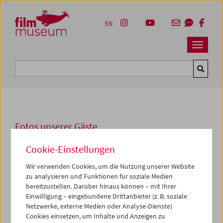
Accesskey [1]
Accesskey [4]
Accesskey [2]
Accesskey [3]
Zum Inhalt
Zum Hauptmenü
Zur Servicenavigation
Zum Suche
EN
Navbar 
Suche
Fotos unserer Gäste
1966
Cookie-Einstellungen
Luchino Visconti
Wir verwenden Cookies, um die Nutzung unserer Website
zu analysieren und Funktionen für soziale Medien
bereitzustellen. Darüber hinaus können – mit Ihrer
Luchino Visconti war 1966 von der Wiener Staatsoper für
Einwilligung – eingebundene Drittanbieter (z. B. soziale
eine Inszenierung von Verdis
Falstaff
verpflichtet worden;
Netzwerke, externe Medien oder Analyse-Dienste)
das Filmmuseum organisierte für den Zeitraum der
Cookies einsetzen, um Inhalte und Anzeigen zu
Proben eine Retrospektive seines Gesamtwerks und