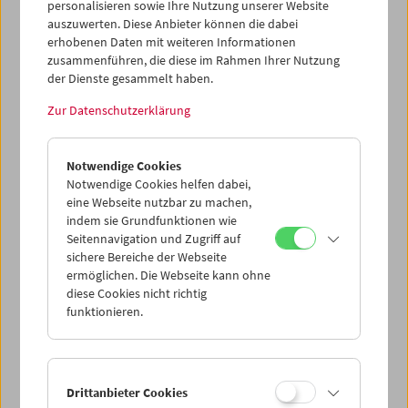
personalisieren sowie Ihre Nutzung unserer Website
gewann ihn als Gast. Die Eröffnung am 24. Februar 1966
auszuwerten. Diese Anbieter können die dabei
fand in seiner Anwesenheit statt.
erhobenen Daten mit weiteren Informationen
zusammenführen, die diese im Rahmen Ihrer Nutzung
Retrospektive
der Dienste gesammelt haben.
Zur Datenschutzerklärung
Notwendige Cookies
Notwendige Cookies helfen dabei,
eine Webseite nutzbar zu machen,
indem sie Grundfunktionen wie
Seitennavigation und Zugriff auf
sichere Bereiche der Webseite
ermöglichen. Die Webseite kann ohne
diese Cookies nicht richtig
funktionieren.
< zurück zur Übersicht
Drittanbieter Cookies