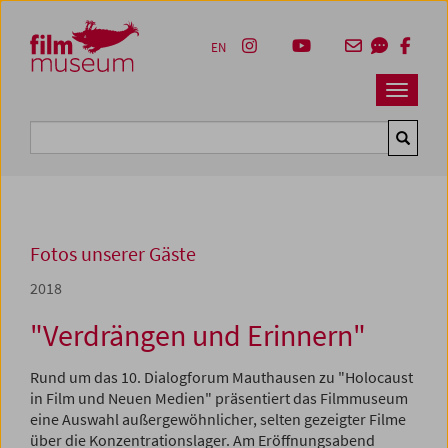
Accesskey [1]
Accesskey [4]
Accesskey [2]
Accesskey [3]
Zum Inhalt
Zum Hauptmenü
Zur Servicenavigation
Zum Suche
EN
Navbar 
Suche
Fotos unserer Gäste
2018
"Verdrängen und Erinnern"
Rund um das 10. Dialogforum Mauthausen zu "Holocaust
in Film und Neuen Medien" präsentiert das Filmmuseum
eine Auswahl außergewöhnlicher, selten gezeigter Filme
über die Konzentrationslager. Am Eröffnungsabend