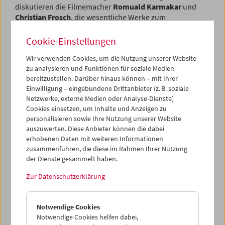
diskutieren die Filmemacher
Romuald Karmakar
und
Christian Frosch
, die wesentliche Werke zum
Themenkomplex geschaffen haben, mit der
Filmwissenschaftlerin
Barbara Wurm
und den Kuratoren
Cookie-Einstellungen
Gregor Holzinger
und
Christoph Huber
.
Wir verwenden Cookies, um die Nutzung unserer Website
zu analysieren und Funktionen für soziale Medien
Programm
Sept / Okt 2018 - Land der Vernichtung
bereitzustellen. Darüber hinaus können – mit Ihrer
Einwilligung – eingebundene Drittanbieter (z. B. soziale
Netzwerke, externe Medien oder Analyse-Dienste)
Cookies einsetzen, um Inhalte und Anzeigen zu
personalisieren sowie Ihre Nutzung unserer Website
auszuwerten. Diese Anbieter können die dabei
erhobenen Daten mit weiteren Informationen
zusammenführen, die diese im Rahmen Ihrer Nutzung
der Dienste gesammelt haben.
Zur Datenschutzerklärung
Notwendige Cookies
Notwendige Cookies helfen dabei,