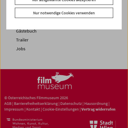
News
Nur notwendige Cookies verwenden
Newsletter
Fotos unserer Gäste
Gästebuch
Trailer
Jobs
© Österreichisches Filmmuseum 2026
AGB
|
Barrierefreiheitserklärung
|
Datenschutz
|
Hausordnung
|
Impressum
|
Kontakt
|
Cookie-Einstellungen
|
Vertrag widerrufen