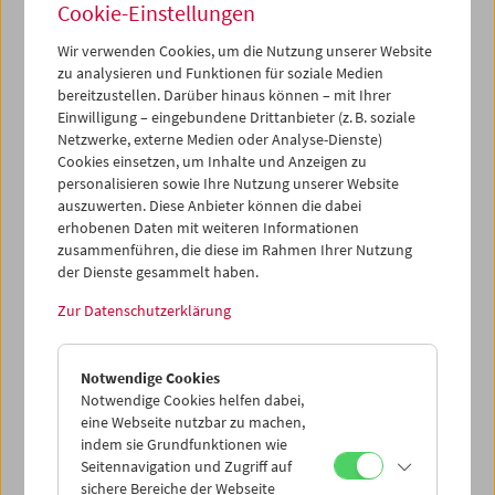
Cookie-Einstellungen
die langwierige Entstehungsgeschichte seines neuen
Werks – und präsentierte
auch cinephile Comics (sowie
Wir verwenden Cookies, um die Nutzung unserer Website
bislang unveröffentlichte Filmbewertungen), die seine
zu analysieren und Funktionen für soziale Medien
Zeit als Stammbesucher des Filmmuseums in den
bereitzustellen. Darüber hinaus können – mit Ihrer
Achtzigerjahren reflektieren.
Einwilligung – eingebundene Drittanbieter (z. B. soziale
Netzwerke, externe Medien oder Analyse-Dienste)
Programm
Dez 2018 / Jan 2019 - Nicolas Mahler
Cookies einsetzen, um Inhalte und Anzeigen zu
personalisieren sowie Ihre Nutzung unserer Website
auszuwerten. Diese Anbieter können die dabei
erhobenen Daten mit weiteren Informationen
zusammenführen, die diese im Rahmen Ihrer Nutzung
der Dienste gesammelt haben.
Zur Datenschutzerklärung
Notwendige Cookies
Notwendige Cookies helfen dabei,
eine Webseite nutzbar zu machen,
indem sie Grundfunktionen wie
Seitennavigation und Zugriff auf
sichere Bereiche der Webseite