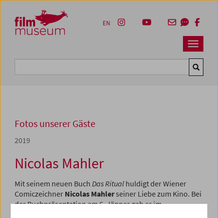
Accesskey [1]
Accesskey [4]
Accesskey [2]
Accesskey [3]
Zum Inhalt
Zum Hauptmenü
Zur Servicenavigation
Zum Suche
EN
Navbar 
Suche
Fotos unserer Gäste
2019
Nicolas Mahler
Mit seinem neuen Buch
Das Ritual
huldigt der Wiener
Comiczeichner
Nicolas Mahler
seiner Liebe zum Kino. Bei
der Buchpräsentation am 6. Jänner gab er im
Monsterclass-Gespräch mit Christoph Huber Einblicke in