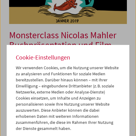
Monsterclass Nicolas Mahler
Buchpräsentation und Film
Cookie-Einstellungen
6. Jänner 2019
Wir verwenden Cookies, um die Nutzung unserer Website
zu analysieren und Funktionen für soziale Medien
Mit seinem neuen Buch
Das Ritual
huldigt der Wiener
bereitzustellen. Darüber hinaus können – mit Ihrer
Comiczeichner Nicolas Mahler seiner Liebe zum Kino.
Einwilligung – eingebundene Drittanbieter (z. B. soziale
Netzwerke, externe Medien oder Analyse-Dienste)
Nachdem Mahler zuletzt für gewohnt eigenwillige und
Cookies einsetzen, um Inhalte und Anzeigen zu
unverwechsel bar minimalistische Comic-Adaptionen von
personalisieren sowie Ihre Nutzung unserer Website
Prestigeliteratur wie Thomas Bernhards
Alte Meister
auszuwerten. Diese Anbieter können die dabei
Aufmerksamkeit erhielt, wendet er sich hier einem
erhobenen Daten mit weiteren Informationen
entschieden weniger prestigeträchtigen Meister zu: dem
zusammenführen, die diese im Rahmen Ihrer Nutzung
japanischen Filmtrick-Genie Tsuburaya Eiji, vor allem für
der Dienste gesammelt haben.
seine analogen Spezialeffekte bei den
Godzilla
-Filmen