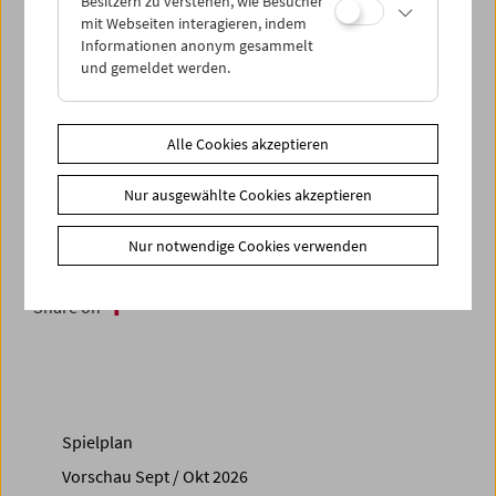
Besitzern zu verstehen, wie Besucher
mit Webseiten interagieren, indem
Danach würdigt das Filmmuseum Tsuburaya Eiji mit dem
Informationen anonym gesammelt
originalen
Godzilla
, seinem berühmtesten Vermächtnis –
und gemeldet werden.
zumindest im Geiste: "Das ist alles Eigentum des Studios.
Nichts davon gehört mir."
Alle Cookies akzeptieren
Zusätzliche Materialien
Nur ausgewählte Cookies akzeptieren
Fotos
2019 - Nicolas Mahler
Link
Nicolas Mahler
Nur notwendige Cookies verwenden
T-Shirt Sonderedition Mahler
Share on
Spielplan
Vorschau Sept / Okt 2026