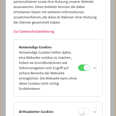
personalisieren sowie Ihre Nutzung unserer Website
Dokumentarfilmen, Erziehungsfilmen, Filmetüden und
auszuwerten. Diese Anbieter können die dabei
Experimentalfilmen aus der progressivsten Periode des
erhobenen Daten mit weiteren Informationen
ungarischen Kinos, den 1960ern und 1970ern.
zusammenführen, die diese im Rahmen Ihrer Nutzung
der Dienste gesammelt haben.
Programm
März 2019 - Der sichtbare Mensch
Zur Datenschutzerklärung
Notwendige Cookies
Notwendige Cookies helfen dabei,
eine Webseite nutzbar zu machen,
indem sie Grundfunktionen wie
Seitennavigation und Zugriff auf
sichere Bereiche der Webseite
ermöglichen. Die Webseite kann ohne
diese Cookies nicht richtig
funktionieren.
< zurück zur Übersicht
Drittanbieter Cookies