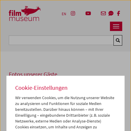
Accesskey [1]
Accesskey [4]
Accesskey [2]
Accesskey [3]
Zum Inhalt
Zum Hauptmenü
Zur Servicenavigation
Zum Suche
EN
Navbar 
Suche
Fotos unserer Gäste
2019
Cookie-Einstellungen
Sebestyén Kodolányi
Wir verwenden Cookies, um die Nutzung unserer Website
zu analysieren und Funktionen für soziale Medien
bereitzustellen. Darüber hinaus können – mit Ihrer
Von 28. bis 30. März widmen wir uns zusammen mit
Einwilligung – eingebundene Drittanbieter (z. B. soziale
Sebestyén Kodolányi, dem ehemaligen Archivdirektor des
Netzwerke, externe Medien oder Analyse-Dienste)
Béla Balázs Studio Research Archive, in unserem
Cookies einsetzen, um Inhalte und Anzeigen zu
Programm
Der sichtbare Mensch
einer Auswahl von