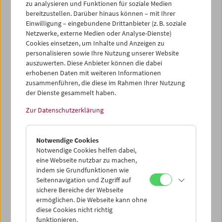
zu analysieren und Funktionen für soziale Medien
geplanten Besuch aus gesundheitlichen Gründen
bereitzustellen. Darüber hinaus können – mit Ihrer
absagen, doch eine ihrer Töchter, Salomé Alexi, ebenfalls
Einwilligung – eingebundene Drittanbieter (z. B. soziale
Filmemacherin, war zum Auftakt der Retrospektive
Netzwerke, externe Medien oder Analyse-Dienste)
anwesend. Sie sprach mit der Ko-Kuratorin der
Cookies einsetzen, um Inhalte und Anzeigen zu
Schau, Gaby Babić, die auch Einführungen zu den Filmen
personalisieren sowie Ihre Nutzung unserer Website
hielt.
auszuwerten. Diese Anbieter können die dabei
erhobenen Daten mit weiteren Informationen
Programm
Dezember 2024 - Lana Gogoberidze
zusammenführen, die diese im Rahmen Ihrer Nutzung
der Dienste gesammelt haben.
Zur Datenschutzerklärung
Notwendige Cookies
Notwendige Cookies helfen dabei,
eine Webseite nutzbar zu machen,
indem sie Grundfunktionen wie
Seitennavigation und Zugriff auf
sichere Bereiche der Webseite
ermöglichen. Die Webseite kann ohne
diese Cookies nicht richtig
funktionieren.