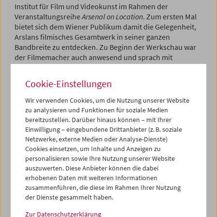
Institut für Film und Videokunst im Rahmen der
Veranstaltungsreihe
Arsenal on Location
. Zum ersten Mal
bietet sich dem Wiener Publikum damit die Gelegenheit,
Arslans filmisches Gesamtwerk in seiner ganzen
Bandbreite zu entdecken. Zu Beginn der Werkschau war
der Filmemacher auch anwesend und sprach mit
Kuratorin Birgit Kohler.
Cookie-Einstellungen
Programm
Sept / Okt 2025 - Thomas Arslan
Wir verwenden Cookies, um die Nutzung unserer Website
zu analysieren und Funktionen für soziale Medien
bereitzustellen. Darüber hinaus können – mit Ihrer
Einwilligung – eingebundene Drittanbieter (z. B. soziale
Netzwerke, externe Medien oder Analyse-Dienste)
Cookies einsetzen, um Inhalte und Anzeigen zu
personalisieren sowie Ihre Nutzung unserer Website
auszuwerten. Diese Anbieter können die dabei
erhobenen Daten mit weiteren Informationen
zusammenführen, die diese im Rahmen Ihrer Nutzung
der Dienste gesammelt haben.
Zur Datenschutzerklärung