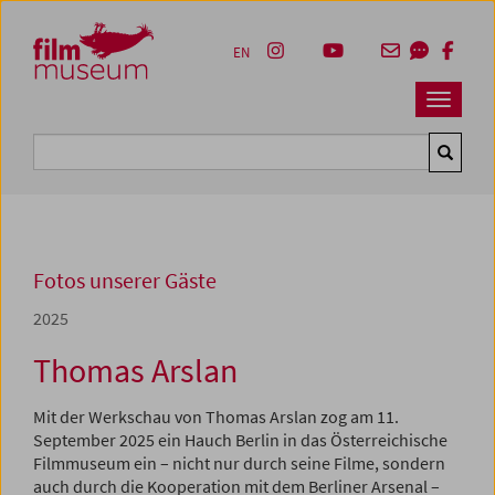
Accesskey [1]
Accesskey [4]
Accesskey [2]
Accesskey [3]
Zum Inhalt
Zum Hauptmenü
Zur Servicenavigation
Zum Suche
EN
Navbar 
Suche
Fotos unserer Gäste
2025
Thomas Arslan
Mit der Werkschau von Thomas Arslan zog am 11.
September 2025 ein Hauch Berlin in das Österreichische
Filmmuseum ein – nicht nur durch seine Filme, sondern
auch durch die Kooperation mit dem Berliner Arsenal –