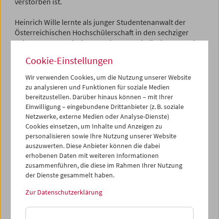
verstorben ist.
Heinrich Wille lernte als junger Studentenanwalt der
Österreichischen Hochschülerschaft in den sechziger
Jahren Peter Konlechner und Peter Kubelka kennen. Als
das Österreichische Filmmuseum 1964 gegründet wurde,
Cookie-Einstellungen
übernahm er sogleich im Vorstand die Funktion des
Obmanns und war 40 Jahre lang als solcher tätig. Neben
Wir verwenden Cookies, um die Nutzung unserer Website
seinem Einsatz als Rechtsanwalt und ÖVP-Politiker hat
zu analysieren und Funktionen für soziale Medien
sich Heinrich Wille immer mit Begeisterung für den Film
bereitzustellen. Darüber hinaus können – mit Ihrer
und insbesondere für das Österreichische Filmmuseum
Einwilligung – eingebundene Drittanbieter (z. B. soziale
engagiert. Zum Dank und um seinen unermüdlichen
Netzwerke, externe Medien oder Analyse-Dienste)
Einsatz für das Haus zu würdigen, verlieh ihm das
Cookies einsetzen, um Inhalte und Anzeigen zu
Filmmuseum 2006 die Ehrenobmannschaft.
personalisieren sowie Ihre Nutzung unserer Website
auszuwerten. Diese Anbieter können die dabei
Wir werden Dr. Heinrich Wille für seine freundliche,
erhobenen Daten mit weiteren Informationen
zusammenführen, die diese im Rahmen Ihrer Nutzung
kompetente und selbstlose Unterstützung immer
der Dienste gesammelt haben.
dankbar sein. Unser tiefes Beileid geht an seine Frau Gerti
und an seine Familie.
Zur Datenschutzerklärung