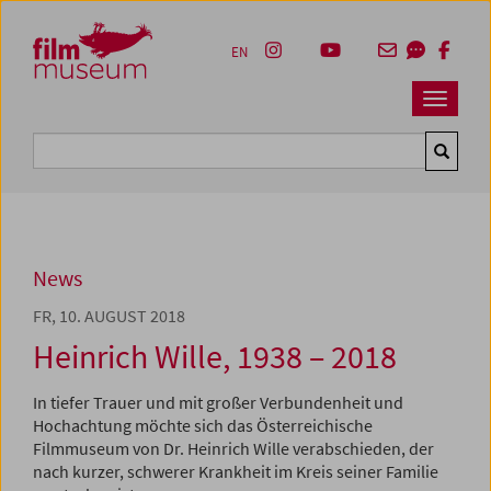
Accesskey [1]
Accesskey [4]
Accesskey [2]
Accesskey [3]
Zum Inhalt
Zum Hauptmenü
Zur Servicenavigation
Zum Suche
EN
Navbar 
Suche
News
FR, 10. AUGUST 2018
Heinrich Wille, 1938 – 2018
In tiefer Trauer und mit großer Verbundenheit und
Hochachtung möchte sich das Österreichische
Filmmuseum von Dr. Heinrich Wille verabschieden, der
nach kurzer, schwerer Krankheit im Kreis seiner Familie