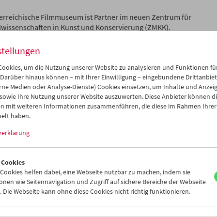
erreichische Filmmuseum ist Partner im neuen Zentrum für
lwissenschaften in Kunst und Konservierung (ZMKK).
stellungen
 OKTOBER 2025
 Eintritt für Fördernde Mitglieder im Oktober und No
ookies, um die Nutzung unserer Website zu analysieren und Funktionen für
 Darüber hinaus können – mit Ihrer Einwilligung – eingebundene Drittanbieter
rne Medien oder Analyse-Dienste) Cookies einsetzen, um Inhalte und Anzei
derndes Mitglied unterstützen Sie unser Haus und erhalten damit
 sowie Ihre Nutzung unserer Website auszuwerten. Diese Anbieter können di
he Vorteile, etwa freien Eintritt zu ausgewählten Vorstellungen.
n mit weiteren Informationen zusammenführen, die diese im Rahmen Ihrer
elt haben.
 SEPTEMBER 2025
zerklärung
useum LAB präsentiert
er Presseführung wurde am 24. September 2025 das Filmmuseum 
des Wiener Arsenals offiziell vorgestellt.
 Cookies
ookies helfen dabei, eine Webseite nutzbar zu machen, indem sie
nen wie Seitennavigation und Zugriff auf sichere Bereiche der Webseite
. SEPTEMBER 2025
 Die Webseite kann ohne diese Cookies nicht richtig funktionieren.
neu im Kulturpool
en des Programms Kulturerbe digital werden erstmals Filmbestän