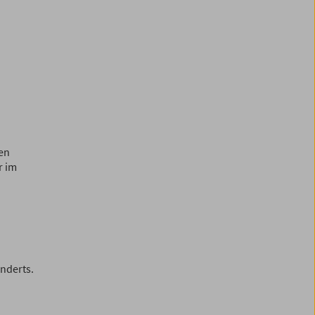
hen
r im
nderts.