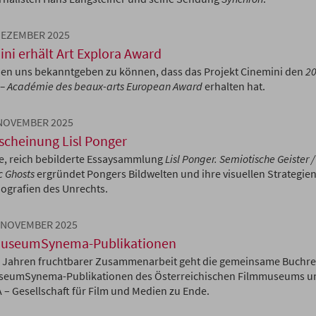
 DEZEMBER 2025
ni erhält Art Explora Award
uen uns bekanntgeben zu können, dass das Projekt Cinemini den
20
 – Académie des beaux-arts European Award
erhalten hat.
 NOVEMBER 2025
scheinung Lisl Ponger
e, reich bebilderte Essaysammlung
Lisl Ponger. Semiotische Geister /
c Ghosts
ergründet Pongers Bildwelten und ihre visuellen Strategie
nografien des Unrechts.
. NOVEMBER 2025
useumSynema-Publikationen
 Jahren fruchtbarer Zusammenarbeit geht die gemeinsame Buchre
seumSynema-Publikationen des Österreichischen Filmmuseums u
– Gesellschaft für Film und Medien zu Ende.