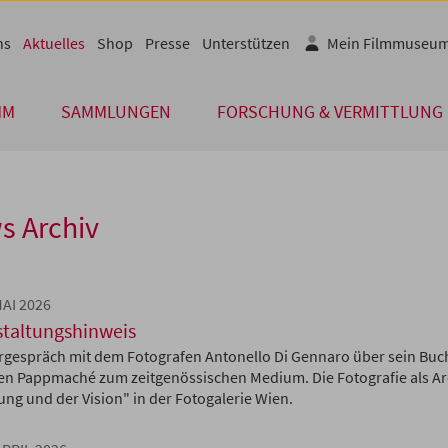
ns
Aktuelles
Shop
Presse
Unterstützen
Mein Filmmuseu
MM
SAMMLUNGEN
FORSCHUNG & VERMITTLUNG
s Archiv
MAI 2026
staltungshinweis
rgespräch mit dem Fotografen Antonello Di Gennaro über sein Buc
sen Pappmaché zum zeitgenössischen Medium. Die Fotografie als Ar
ung und der Vision" in der Fotogalerie Wien.