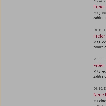
MI, 15. 
Freier
Mitglie
zahlreic
DI, 10.
Freier
Mitglie
zahlreic
MI, 17.
Freier
Mitglie
zahlreic
DI, 16.
Neue 
Mit ein
Filmjou