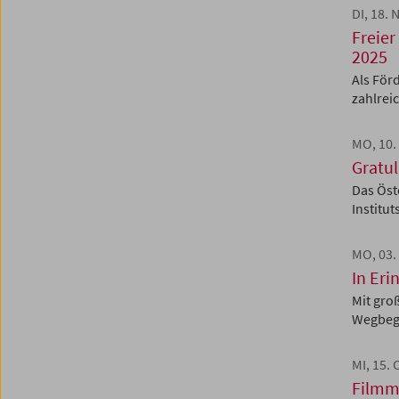
DI, 18.
Freier
2025
Als För
zahlreic
MO, 10
Gratul
Das Öst
Institu
MO, 03
In Eri
Mit gro
Wegbegl
MI, 15.
Filmm