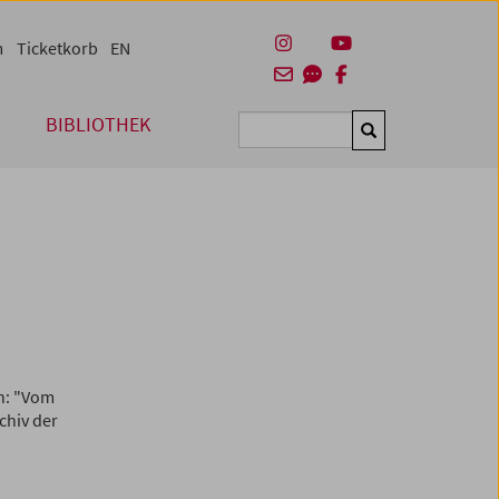
m
Ticketkorb
EN
BIBLIOTHEK
Suchen
h: "Vom
chiv der