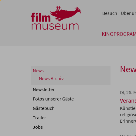
Accesskey [1]
Accesskey [4]
Accesskey [2]
Accesskey [3]
Zum Inhalt
Zum Hauptmenü
Zur Servicenavigation
Zum Suche
Besuch
Über u
KINOPROGRA
New
News
News Archiv
Newsletter
DI, 26. 
Fotos unserer Gäste
Veran
Gästebuch
Künstle
religiö
Trailer
Erinner
Jobs