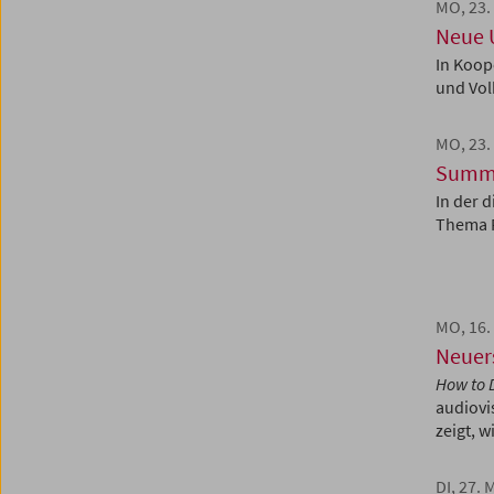
MO, 23.
Neue 
In Koop
und Vol
MO, 23.
Summe
In der 
Thema P
MO, 16.
Neuer
How to 
audiovi
zeigt, w
DI, 27. 