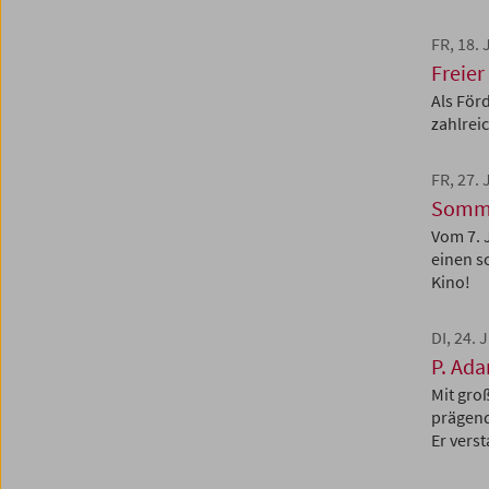
FR, 18. 
Freier
Als För
zahlreic
FR, 27.
Somm
Vom 7. 
einen s
Kino!
DI, 24. 
P. Ada
Mit gro
prägend
Er vers