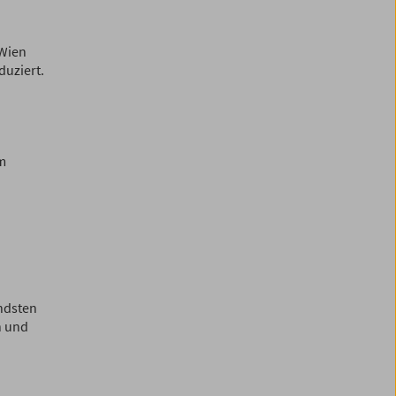
 Wien
duziert.
m
ndsten
n und