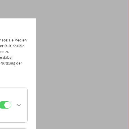
vember
 soziale Medien
 (z. B. soziale
gen zu
e dabei
 Nutzung der
LAB am
de aus