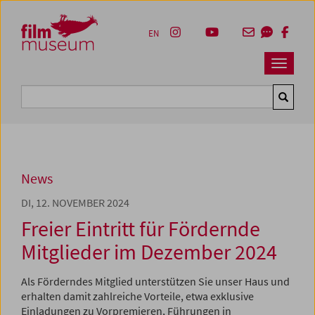
Accesskey [1]
Accesskey [4]
Accesskey [2]
Accesskey [3]
Zum Inhalt
Zum Hauptmenü
Zur Servicenavigation
Zum Suche
EN
Navbar 
Suche
News
DI, 12. NOVEMBER 2024
Freier Eintritt für Fördernde
Mitglieder im Dezember 2024
Als Förderndes Mitglied unterstützen Sie unser Haus und
erhalten damit zahlreiche Vorteile, etwa exklusive
Einladungen zu Vorpremieren, Führungen in