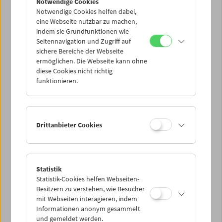
Notwendige Cookies
Complete)
(2024, Lana Gogoberidze, Salomé Alexi):
Notwendige Cookies helfen dabei,
November 29, 2024, 8.30 p.m. with Salomé Alexi in
eine Webseite nutzbar zu machen,
attendance
indem sie Grundfunktionen wie
Seitennavigation und Zugriff auf
HENRY JAMES AND JAMES STEWART
sichere Bereiche der Webseite
Young Mr. Lincoln
(1939, John Ford): Dezember 7, 2024, 6
ermöglichen. Die Webseite kann ohne
diese Cookies nicht richtig
p.m introduced by Alexander Horwath
funktionieren.
MEERESUNGEHEUER
It Came from Beneath the Sea
(1955, Robert Gordon):
December 13, 2024, 6 p.m.
Drittanbieter Cookies
You can reserve free tickets by phone or online as usual.
You can pick up reserved tickets at the box office on the
day of the screening.
Statistik
Find more information about our supporting
Statistik-Cookies helfen Webseiten-
membership
here
.
Besitzern zu verstehen, wie Besucher
mit Webseiten interagieren, indem
Informationen anonym gesammelt
und gemeldet werden.