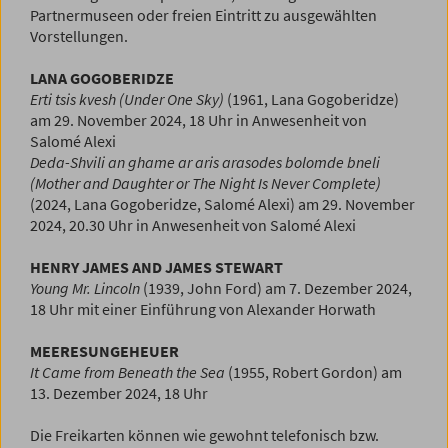
Partnermuseen oder freien Eintritt zu ausgewählten
Vorstellungen.
LANA GOGOBERIDZE
Erti tsis kvesh (Under One Sky)
(1961, Lana Gogoberidze)
am 29. November 2024, 18 Uhr in Anwesenheit von
Salomé Alexi
Deda-Shvili an ghame ar aris arasodes bolomde bneli
(Mother and Daughter or The Night Is Never Complete)
(2024, Lana Gogoberidze, Salomé Alexi) am 29. November
2024, 20.30 Uhr in Anwesenheit von Salomé Alexi
HENRY JAMES AND JAMES STEWART
Young Mr. Lincoln
(1939, John Ford) am 7. Dezember 2024,
18 Uhr mit einer Einführung von Alexander Horwath
MEERESUNGEHEUER
It Came from Beneath the Sea
(1955, Robert Gordon) am
13. Dezember 2024, 18 Uhr
Die Freikarten können wie gewohnt telefonisch bzw.