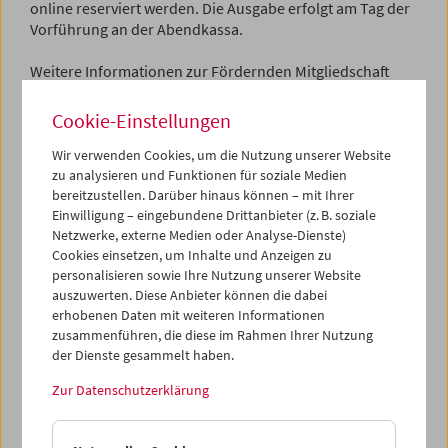
online reserviert werden. Die Ausgabe erfolgt am Tag der
Vorführung an der Abendkassa.
Weitere Informationen zur Fördernden Mitgliedschaft
finden Sie
hier
.
Cookie-Einstellungen
Free Admission for Supporting
Wir verwenden Cookies, um die Nutzung unserer Website
zu analysieren und Funktionen für soziale Medien
Members in December 2024
bereitzustellen. Darüber hinaus können – mit Ihrer
Einwilligung – eingebundene Drittanbieter (z. B. soziale
As a supporting member, you support our institution and
Netzwerke, externe Medien oder Analyse-Dienste)
Cookies einsetzen, um Inhalte und Anzeigen zu
receive numerous benefits, such as exclusive invitations
personalisieren sowie Ihre Nutzung unserer Website
to events, guided tours in partner museums, or free
auszuwerten. Diese Anbieter können die dabei
admission to selected screenings.
erhobenen Daten mit weiteren Informationen
zusammenführen, die diese im Rahmen Ihrer Nutzung
LANA GOGOBERIDZE
der Dienste gesammelt haben.
Erti tsis kvesh (Under One Sky)
(1961, Lana Gogoberidze):
November 29, 2024, 6 p.m. with Salomé Alexi in
Zur Datenschutzerklärung
attendance
Deda-Shvili an ghame ar aris arasodes bolomde bneli
(Mother and Daughter or The Night Is Never