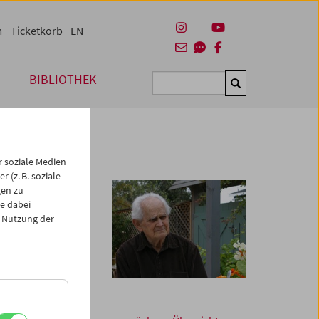
m
Ticketkorb
EN
BIBLIOTHEK
Suchen
 soziale Medien
 (z. B. soziale
gen zu
e dabei
 Nutzung der
m Alter von 91
aum: Seine
llige,
 seine