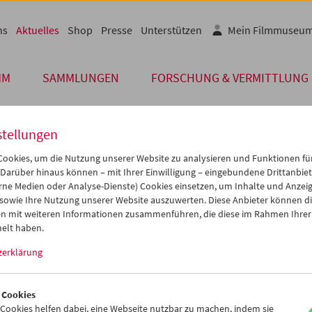
ns
Aktuelles
Shop
Presse
Unterstützen
Mein Filmmuseu
MM
SAMMLUNGEN
FORSCHUNG & VERMITTLUNG
stellungen
Archiv
ookies, um die Nutzung unserer Website zu analysieren und Funktionen für
 Darüber hinaus können – mit Ihrer Einwilligung – eingebundene Drittanbieter
 AUGUST 2008
rne Medien oder Analyse-Dienste) Cookies einsetzen, um Inhalte und Anzei
 sowie Ihre Nutzung unserer Website auszuwerten. Diese Anbieter können di
ny Farber 1917-2008
n mit weiteren Informationen zusammenführen, die diese im Rahmen Ihrer
elt haben.
August verstarb in San Diego der Essayist und Maler Manny Farber i
zerklärung
war der bedeutendste Filmkritiker seit 1945 im englischen Sprachr
 Cookies
ität für die ureigenen Potentiale des populären Films, seine eigenwi
ookies helfen dabei, eine Webseite nutzbar zu machen, indem sie
ngsreiche Sprache, die oft an Jazz-Improvisationen erinnerte, und