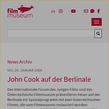
Accesskey [1]
Accesskey [4]
Accesskey [2]
Accesskey [3]
Zum Inhalt
Zum Hauptmenü
Zur Servicenavigation
Zum Suche
EN
Navbar 
Suche
News Archiv
MO, 26. JANUAR 2009
John Cook auf der Berlinale
Das Internationale Forum des Jungen Films und das
Österreichische Filmmuseum präsentieren heuer auf der
Berlinale ein Spezialprogramm mit zwei österreichischen
Filmen, die vom Filmmuseum restauriert wurden: