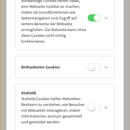
Notwendige Cookies helfen dabei,
including his unpublished autobiography. In 2008, the
eine Webseite nutzbar zu machen,
Edition Filmmuseum published a
Double DVD
with
indem sie Grundfunktionen wie
both
Langsamer Sommer
and
Schwitzkasten
.
Seitennavigation und Zugriff auf
sichere Bereiche der Webseite
ermöglichen. Die Webseite kann ohne
diese Cookies nicht richtig
funktionieren.
Drittanbieter Cookies
Statistik
Statistik-Cookies helfen Webseiten-
Besitzern zu verstehen, wie Besucher
mit Webseiten interagieren, indem
Informationen anonym gesammelt
und gemeldet werden.
< zurück zur Übersicht