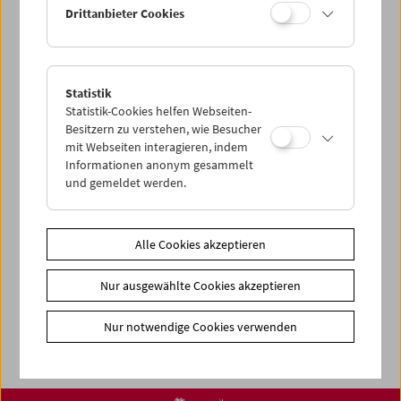
< zurück zur Übersicht
Drittanbieter Cookies
Share on
Statistik
Statistik-Cookies helfen Webseiten-
Besitzern zu verstehen, wie Besucher
mit Webseiten interagieren, indem
News
Informationen anonym gesammelt
News Archiv
und gemeldet werden.
Newsletter
Fotos unserer Gäste
Alle Cookies akzeptieren
Gästebuch
Nur ausgewählte Cookies akzeptieren
Trailer
Jobs
Nur notwendige Cookies verwenden