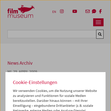
Accesskey [1]
Accesskey [4]
Accesskey [2]
Accesskey [3]
Zum Inhalt
Zum Hauptmenü
Zur Servicenavigation
Zum Suche
EN
Navbar 
Suche
News Archiv
MI, 29. APRIL 2009
Der Nachlass von Goswin
Cookie-Einstellungen
Dörfler
Wir verwenden Cookies, um die Nutzung unserer Website
zu analysieren und Funktionen für soziale Medien
Die über mehr als sechs Jahrzehnte gewachsene
bereitzustellen. Darüber hinaus können – mit Ihrer
Sammlung des im August 2008 verstorbenen
Einwilligung – eingebundene Drittanbieter (z. B. soziale
Filmhistorikers und -kritikers Goswin M. Dörfler blieb
Netzwerke, externe Medien oder Analyse-Dienste)