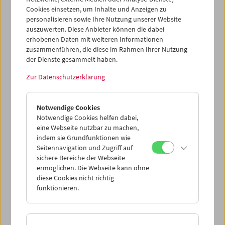
dadurch gesamthaft erhalten. Nach Einschätzung der
Cookies einsetzen, um Inhalte und Anzeigen zu
Archivare und unabhängiger Antiquare stellte sie eine der
personalisieren sowie Ihre Nutzung unserer Website
letzten "freien" Privatsammlungen dieser
auszuwerten. Diese Anbieter können die dabei
Größenordnung und histo­rischen Tiefe dar, die noch
erhobenen Daten mit weiteren Informationen
zusammenführen, die diese im Rahmen Ihrer Nutzung
nicht von öffentlichen ­Archiven übernommen waren.
der Dienste gesammelt haben.
Mehr dazu
>>
Zur Datenschutzerklärung
Notwendige Cookies
Notwendige Cookies helfen dabei,
eine Webseite nutzbar zu machen,
indem sie Grundfunktionen wie
Seitennavigation und Zugriff auf
sichere Bereiche der Webseite
ermöglichen. Die Webseite kann ohne
diese Cookies nicht richtig
funktionieren.