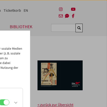
m
Ticketkorb
EN
BIBLIOTHEK
Suchen
 soziale Medien
 (z. B. soziale
gen zu
e dabei
 Nutzung der
seums im Jahr 2009
mmuseums
in Projekte des
rstützen, sollen
n zu Grunde liegt.
< zurück zur Übersicht