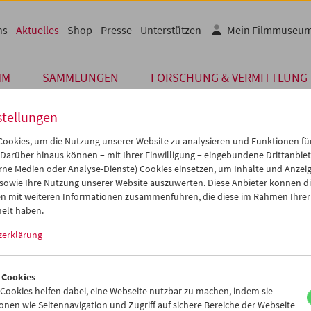
ns
Aktuelles
Shop
Presse
Unterstützen
Mein Filmmuseu
MM
SAMMLUNGEN
FORSCHUNG & VERMITTLUNG
stellungen
ookies, um die Nutzung unserer Website zu analysieren und Funktionen für
 Darüber hinaus können – mit Ihrer Einwilligung – eingebundene Drittanbieter
Archiv
rne Medien oder Analyse-Dienste) Cookies einsetzen, um Inhalte und Anzei
 FEBRUAR 2010
 sowie Ihre Nutzung unserer Website auszuwerten. Diese Anbieter können di
n mit weiteren Informationen zusammenführen, die diese im Rahmen Ihrer
esbericht 2009
elt haben.
zerklärung
liegende Bericht über die Aktivitäten des Österreichischen Filmmu
gendes Ziel: All jene, die an den Aufgaben und Angeboten des Fil
siert sind, die die „Ausstellungen auf der Kinoleinwand“ besuchen, 
 Cookies
involviert sind oder das Filmmuseum als Fördernde Mitglieder unte
ookies helfen dabei, eine Webseite nutzbar zu machen, indem sie
elgliedrige Netzwerk kennen lernen, das der Arbeit dieser Institutio
nen wie Seitennavigation und Zugriff auf sichere Bereiche der Webseite