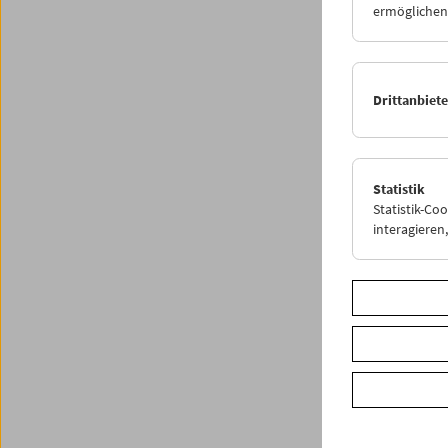
ermöglichen.
Jahresb
Share o
Drittanbiet
Statistik
Statistik-Co
interagiere