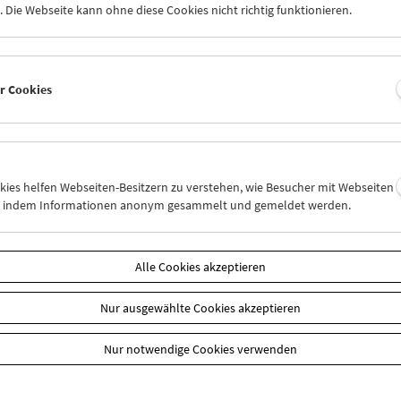
 Die Webseite kann ohne diese Cookies nicht richtig funktionieren.
ganz außerordentlich.
arüber hinaus sehr erfreulich, dass
Uncle Boonmee
bald in den öste
eih des Stadtkinos zu sehen sein wird.
er Cookies
mmuseum widmete Weerasethakul im März 2009 eine Gesamtretrosp
in diesem Zusammenhang auch das bisher einzige englischsprachig
e Arbeit publiziert zu haben.
ärz 2009
okies helfen Webseiten-Besitzern zu verstehen, wie Besucher mit Webseiten
n, indem Informationen anonym gesammelt und gemeldet werden.
n
Alle Cookies akzeptieren
Nur ausgewählte Cookies akzeptieren
Nur notwendige Cookies verwenden