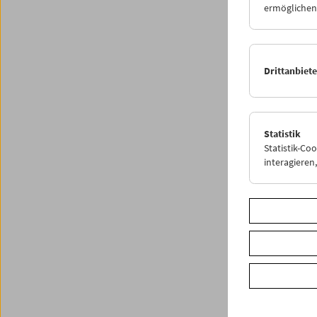
ermöglichen.
Arbeit 
Es ist d
im Verl
Drittanbiet
Das Fil
stolz, 
filmisch
Fotos M
Statistik
Statistik-Co
interagiere
Share o