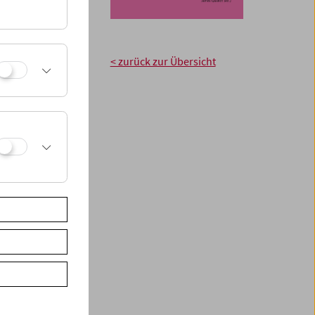
rreichischen Kinos
< zurück zur Übersicht
ektive und ist
e
Buch
über seine