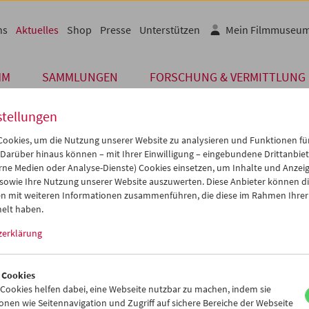
ns
Aktuelles
Shop
Presse
Unterstützen
Mein Filmmuseu
MM
SAMMLUNGEN
FORSCHUNG & VERMITTLUNG
stellungen
ookies, um die Nutzung unserer Website zu analysieren und Funktionen für
 Darüber hinaus können – mit Ihrer Einwilligung – eingebundene Drittanbieter
Archiv
rne Medien oder Analyse-Dienste) Cookies einsetzen, um Inhalte und Anzei
MAI 2010
 sowie Ihre Nutzung unserer Website auszuwerten. Diese Anbieter können di
n mit weiteren Informationen zusammenführen, die diese im Rahmen Ihrer
dene Palme für Apichatpong Weeras
elt haben.
zerklärung
erreichische Filmmuseum gratuliert Apichatpong Weerasethakul s
nten Simon Field und Keith Griffiths ganz herzlich zum Gewinn de
 Filmfestspielen von Cannes 2010 mit dem Film
Uncle Boonmee Who C
 Cookies
ookies helfen dabei, eine Webseite nutzbar zu machen, indem sie
nen wie Seitennavigation und Zugriff auf sichere Bereiche der Webseite
wohlverdiente Preis beglückt uns als Freunde des Filmemachers un