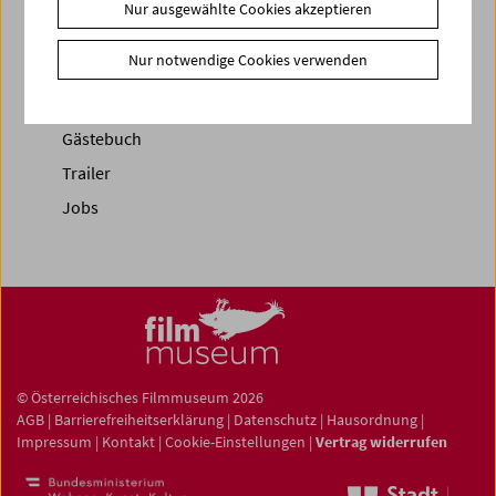
News
Nur ausgewählte Cookies akzeptieren
News Archiv
Nur notwendige Cookies verwenden
Newsletter
Fotos unserer Gäste
Gästebuch
Trailer
Jobs
© Österreichisches Filmmuseum 2026
AGB
|
Barrierefreiheitserklärung
|
Datenschutz
|
Hausordnung
|
Impressum
|
Kontakt
|
Cookie-Einstellungen
|
Vertrag widerrufen