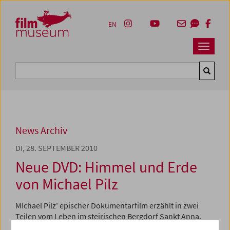
Accesskey [1]
Accesskey [4]
Accesskey [2]
Accesskey [3]
Zum Inhalt
Zum Hauptmenü
Zur Servicenavigation
Zum Suche
EN
Navbar 
Suche
News Archiv
DI, 28. SEPTEMBER 2010
Neue DVD: Himmel und Erde
von Michael Pilz
MIchael Pilz' epischer Dokumentarfilm erzählt in zwei
Teilen vom Leben im steirischen Bergdorf Sankt Anna.
Keine Reportage, sondern Dokumentarfilm im besten