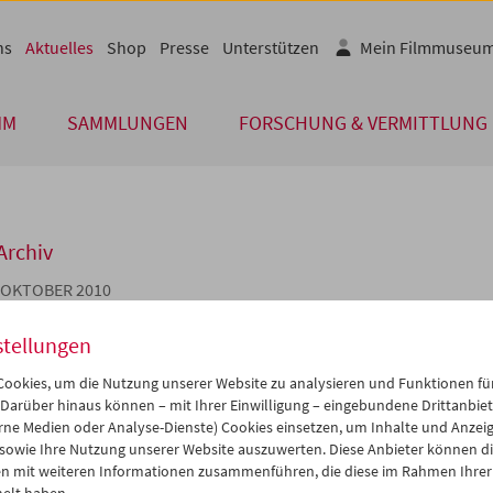
ns
Aktuelles
Shop
Presse
Unterstützen
Mein Filmmuseu
MM
SAMMLUNGEN
FORSCHUNG & VERMITTLUNG
Archiv
. OKTOBER 2010
owplay. Film stills aus der Sammlu
stellungen
erreichischen Filmmuseums (Galerie
ookies, um die Nutzung unserer Website zu analysieren und Funktionen für
 Darüber hinaus können – mit Ihrer Einwilligung – eingebundene Drittanbieter
einer pointierten Auswahl von Porträt-, Szenen- und Produktions­fo
rne Medien oder Analyse-Dienste) Cookies einsetzen, um Inhalte und Anzei
enommierter Fotografen wie Clarence Sinclair Bull, Ruth Harriet L
 sowie Ihre Nutzung unserer Website auszuwerten. Diese Anbieter können di
l oder des Wiener Ateliers Manassé beinhaltet, sondern auch Bild
n mit weiteren Informationen zusammenführen, die diese im Rahmen Ihrer
tografen, wird das Stilmittel Schatten in der Filmauswertungsfotogr