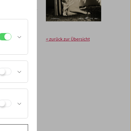
 Genres der
ollywoodfoto­grafie
genüberstellungen
anntes
< zurück zur Übersicht
termedialen"
otografie, also
ografie setzt sich
re
Präsenz zeugt
schenbilder.
r Originalfotos zu
 Stroheim, Carl
mar Bergman, Jean-
t einen Mörder
,
kotoroe ne
e ein Billet mit