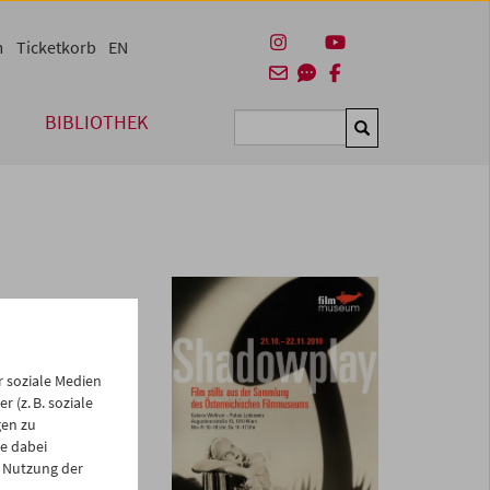
m
Ticketkorb
EN
BIBLIOTHEK
Suchen
ng des
 Wolfrum)
 soziale Medien
 (z. B. soziale
tos, die nicht nur
gen zu
ouise, Raymond
e dabei
er von anonymen
 Nutzung der
afie dargestellt.