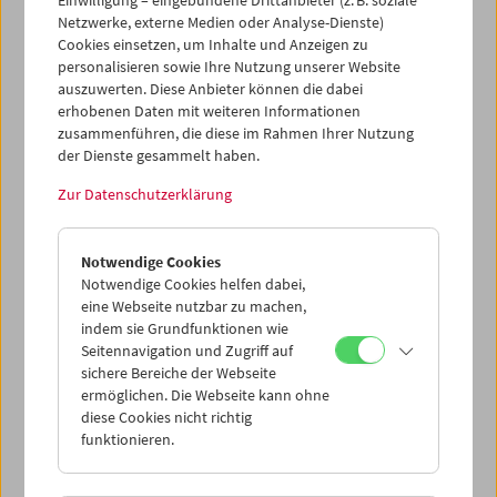
Einwilligung – eingebundene Drittanbieter (z. B. soziale
Po zakonu (Nach dem Gesetz)
aus dem
Netzwerke, externe Medien oder Analyse-Dienste)
Goldsucher-Drama
Jahr
Cookies einsetzen, um Inhalte und Anzeigen zu
1926.
Zum Auftakt des Premierenabends wird die
neue DVD
der Edition
personalisieren sowie Ihre Nutzung unserer Website
Filmmuseum vorgestellt.
auszuwerten. Diese Anbieter können die dabei
erhobenen Daten mit weiteren Informationen
YouTube Trailer
zu
Po zakonu
zusammenführen, die diese im Rahmen Ihrer Nutzung
der Dienste gesammelt haben.
Zur Datenschutzerklärung
Notwendige Cookies
Notwendige Cookies helfen dabei,
eine Webseite nutzbar zu machen,
indem sie Grundfunktionen wie
Seitennavigation und Zugriff auf
sichere Bereiche der Webseite
ermöglichen. Die Webseite kann ohne
diese Cookies nicht richtig
funktionieren.