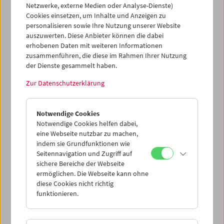
"Ausstellungen auf der Kinoleinwand" besuchen, in
Netzwerke, externe Medien oder Analyse-Dienste)
Projekte des Hauses involviert sind oder das Filmmuseum
Cookies einsetzen, um Inhalte und Anzeigen zu
als Fördernde Mitglieder unterstützen, sollen jenes
personalisieren sowie Ihre Nutzung unserer Website
vielgliedrige Netzwerk kennen lernen, das der Arbeit
auszuwerten. Diese Anbieter können die dabei
dieser Institution zu Grunde liegt.
erhobenen Daten mit weiteren Informationen
zusammenführen, die diese im Rahmen Ihrer Nutzung
Jahresbericht 2010
(PDF)
der Dienste gesammelt haben.
Zur Datenschutzerklärung
Notwendige Cookies
Notwendige Cookies helfen dabei,
eine Webseite nutzbar zu machen,
indem sie Grundfunktionen wie
Seitennavigation und Zugriff auf
sichere Bereiche der Webseite
ermöglichen. Die Webseite kann ohne
diese Cookies nicht richtig
funktionieren.