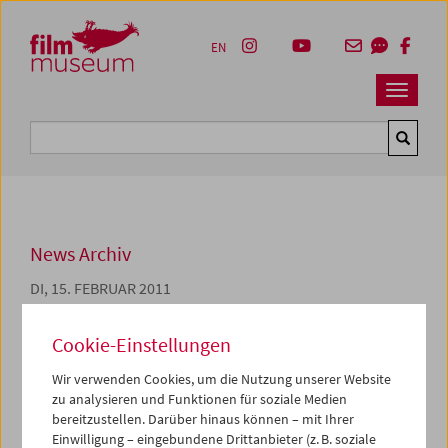
Accesskey [1]
Accesskey [4]
Accesskey [2]
Accesskey [3]
Zum Inhalt
Zum Hauptmenü
Zur Servicenavigation
Zum Suche
EN
Navbar 
Suche
News Archiv
DI, 15. FEBRUAR 2011
Jahresbericht 2010
Cookie-Einstellungen
Der vorliegende Bericht über die Aktivitäten des
Wir verwenden Cookies, um die Nutzung unserer Website
Österreichischen Filmmuseums im Jahr 2010 hat
zu analysieren und Funktionen für soziale Medien
folgendes Ziel: All jene, die an den Aufgaben und
bereitzustellen. Darüber hinaus können – mit Ihrer
Angeboten des Filmmuseums interessiert sind, die die
Einwilligung – eingebundene Drittanbieter (z. B. soziale