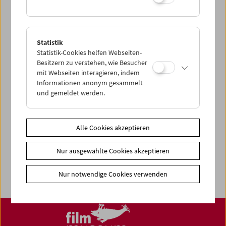
Share on
Statistik
Statistik-Cookies helfen Webseiten-
Besitzern zu verstehen, wie Besucher
News
mit Webseiten interagieren, indem
News Archiv
Informationen anonym gesammelt
und gemeldet werden.
Newsletter
Fotos unserer Gäste
Alle Cookies akzeptieren
Gästebuch
Trailer
Nur ausgewählte Cookies akzeptieren
Jobs
Nur notwendige Cookies verwenden