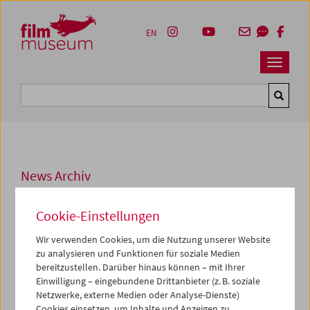
Accesskey [1]
Accesskey [4]
Accesskey [2]
Accesskey [3]
Zum Inhalt
Zum Hauptmenü
Zur Servicenavigation
Zum Suche
EN
Navbar 
Suche
News Archiv
DI, 06. SEPTEMBER 2011
Cookie-Einstellungen
Wiederbestellung der Direktion
Wir verwenden Cookies, um die Nutzung unserer Website
zu analysieren und Funktionen für soziale Medien
Der Vorstand des Österreichischen Filmmuseums hat in
bereitzustellen. Darüber hinaus können – mit Ihrer
seiner Sommersitzung die Direktion des Hauses -
Einwilligung – eingebundene Drittanbieter (z. B. soziale
Alexander Horwath
, Direktor und Geschäftsführer, und
Netzwerke, externe Medien oder Analyse-Dienste)
Andrea Glawogger
, stellvertretende Geschäftsführerin -
Cookies einsetzen, um Inhalte und Anzeigen zu