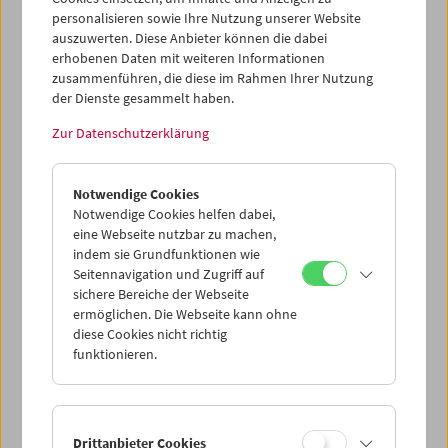
einstimmig wiederbestellt.
personalisieren sowie Ihre Nutzung unserer Website
auszuwerten. Diese Anbieter können die dabei
"Alexander Horwath und Andrea Glawogger sind seit
erhobenen Daten mit weiteren Informationen
Anfang 2002 für das Filmmuseum tätig und können auf
zusammenführen, die diese im Rahmen Ihrer Nutzung
eine äußerst erfolgreiche Entwicklung des Hauses
der Dienste gesammelt haben.
verweisen", so Daniel Charim, Obmann des
Filmmuseums. "Dies gilt für die Programm- und
Zur Datenschutzerklärung
Vermittlungsaktivitäten ebenso wie für die Publikationen,
die Archivprojekte und die internationale Präsenz des
Filmmuseums. Der Besuch der Vorstellungen wurde auf
Notwendige Cookies
rund 55.000 Zuschauer/innen pro Saison gesteigert, d.h.
Notwendige Cookies helfen dabei,
die Auslastung lag zuletzt stets bei 45 bis 50 Prozent -
eine Webseite nutzbar zu machen,
indem sie Grundfunktionen wie
mehr als bei sämtlichen anderen Kinoveranstaltern in
Seitennavigation und Zugriff auf
Österreich. All dies gelang mit einem Budget und einem
sichere Bereiche der Webseite
Personalstand, die viel bescheidener sind als in
ermöglichen. Die Webseite kann ohne
vergleichbaren Institutionen."
diese Cookies nicht richtig
funktionieren.
< zurück zur Übersicht
Drittanbieter Cookies