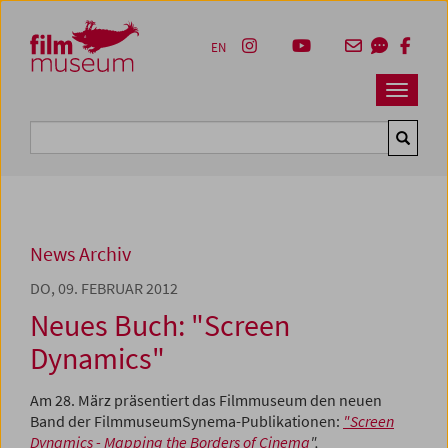
Accesskey [1]
Accesskey [4]
Accesskey [2]
Accesskey [3]
Zum Inhalt
Zum Hauptmenü
Zur Servicenavigation
Zum Suche
EN
Navbar 
Suche
News Archiv
DO, 09. FEBRUAR 2012
Neues Buch: "Screen
Dynamics"
Am 28. März präsentiert das Filmmuseum den neuen
Band der FilmmuseumSynema-Publikationen:
"Screen
Dynamics - Mapping the Borders of Cinema
"
,