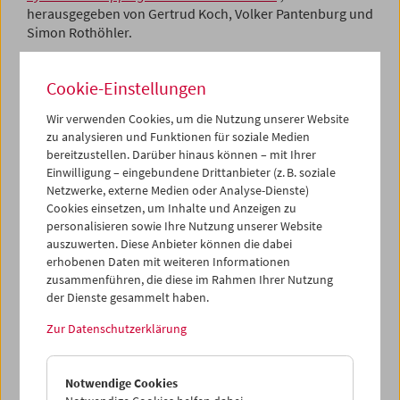
herausgegeben von Gertrud Koch, Volker Pantenburg und
Simon Rothöhler.
Ebenfalls präsentiert wird
"Traum und Exzess"
,
Klaus
Cookie-Einstellungen
Kreimeiers grandiose Kulturgeschichte des frühen Kinos
(erschienen in der gemeinsamen Reihe des Filmmuseums
Wir verwenden Cookies, um die Nutzung unserer Website
und des Zsolnay-Verlags).
zu analysieren und Funktionen für soziale Medien
bereitzustellen. Darüber hinaus können – mit Ihrer
Gertrud Koch, Klaus Kreimeier und Simon Rothöhler
Einwilligung – eingebundene Drittanbieter (z. B. soziale
stellen im Filmmuseum ihre jeweiligen Bücher vor.
Netzwerke, externe Medien oder Analyse-Dienste)
Elisabeth Büttner, Professorin für Filmtheorie an der
Cookies einsetzen, um Inhalte und Anzeigen zu
Universität Wien, wird eine "Zusammenschau" der beiden
personalisieren sowie Ihre Nutzung unserer Website
Bände anbieten und die Podiumsdiskussion mit den
auszuwerten. Diese Anbieter können die dabei
Gästen moderieren.
erhobenen Daten mit weiteren Informationen
zusammenführen, die diese im Rahmen Ihrer Nutzung
Zur Veranstaltung
der Dienste gesammelt haben.
Zur Datenschutzerklärung
Notwendige Cookies