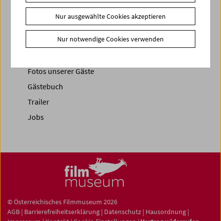
Nur ausgewählte Cookies akzeptieren
News
News Archiv
Nur notwendige Cookies verwenden
Newsletter
Fotos unserer Gäste
Gästebuch
Trailer
Jobs
© Österreichisches Filmmuseum 2026
AGB
|
Barrierefreiheitserklärung
|
Datenschutz
|
Hausordnung
|