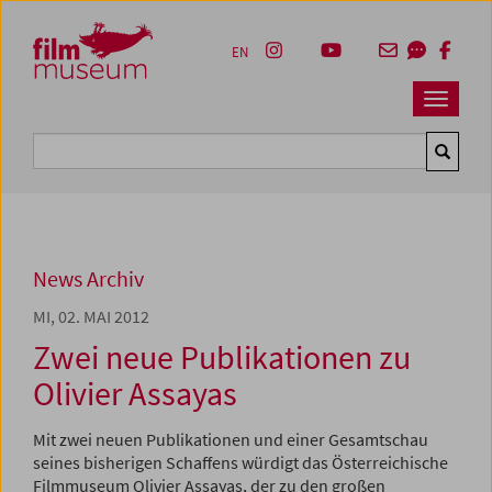
Accesskey [1]
Accesskey [4]
Accesskey [2]
Accesskey [3]
Zum Inhalt
Zum Hauptmenü
Zur Servicenavigation
Zum Suche
EN
Navbar 
Suche
News Archiv
MI, 02. MAI 2012
Zwei neue Publikationen zu
Olivier Assayas
Mit zwei neuen Publikationen und einer Gesamtschau
seines bisherigen Schaffens würdigt das Österreichische
Filmmuseum Olivier Assayas, der zu den großen