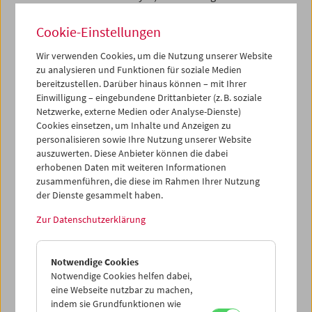
Ausnahmeerscheinungen im europäischen Kino der
letzten drei Jahrzehnte zählt.
Cookie-Einstellungen
Olivier Assayas wird zum Auftakt der Retrospektive im
Wir verwenden Cookies, um die Nutzung unserer Website
Filmmuseum anwesend sein und für
zu analysieren und Funktionen für soziale Medien
Publikumsgespräche und eine "Masterclass" zur
bereitzustellen. Darüber hinaus können – mit Ihrer
Einwilligung – eingebundene Drittanbieter (z. B. soziale
Verfügung stehen. Das von Kent Jones herausgegebene
Netzwerke, externe Medien oder Analyse-Dienste)
Buch
Olivier Assayas
sowie der autobiografische Band
A
Cookies einsetzen, um Inhalte und Anzeigen zu
Post-May Adolescence
erscheinen als Nr. 16 und 17 der
personalisieren sowie Ihre Nutzung unserer Website
FilmmuseumSynemaPublikationen und ­werden ebenfalls
auszuwerten. Diese Anbieter können die dabei
am 11. Mai 2012 im Rahmen der Eröffnung vorgestellt.
erhobenen Daten mit weiteren Informationen
zusammenführen, die diese im Rahmen Ihrer Nutzung
der Dienste gesammelt haben.
Zur Datenschutzerklärung
Notwendige Cookies
Notwendige Cookies helfen dabei,
eine Webseite nutzbar zu machen,
indem sie Grundfunktionen wie