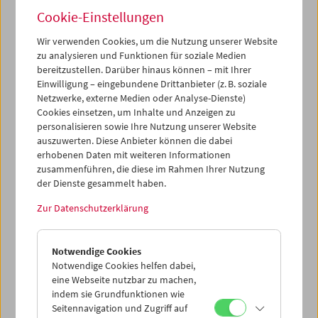
gezeigt, von großen Kinoarbeiten wie
Die Katze
(1988)
Cookie-Einstellungen
oder
Der Felsen
(2002) bis zu jenen außergewöhnlichen
Fernsehfilmen, mit denen er Feuilleton und großes
Wir verwenden Cookies, um die Nutzung unserer Website
Publikum gleichermaßen begeistert hat. Eine kleine
zu analysieren und Funktionen für soziale Medien
bereitzustellen. Darüber hinaus können – mit Ihrer
"Carte blanche" u.a. mit Werken von Nicolas Roeg, Eric
Einwilligung – eingebundene Drittanbieter (z. B. soziale
Rohmer und Arthur Penn sowie ein
neuer Band
der
Netzwerke, externe Medien oder Analyse-Dienste)
FilmmuseumSynemaPublikationen ergänzen den
Cookies einsetzen, um Inhalte und Anzeigen zu
Schwerpunkt – das
Buch
Dominik Graf
von Christoph
personalisieren sowie Ihre Nutzung unserer Website
Huber und Olaf Möller ist seit heute erhältlich.
auszuwerten. Diese Anbieter können die dabei
erhobenen Daten mit weiteren Informationen
zusammenführen, die diese im Rahmen Ihrer Nutzung
der Dienste gesammelt haben.
Zur Datenschutzerklärung
Notwendige Cookies
Notwendige Cookies helfen dabei,
eine Webseite nutzbar zu machen,
indem sie Grundfunktionen wie
Seitennavigation und Zugriff auf