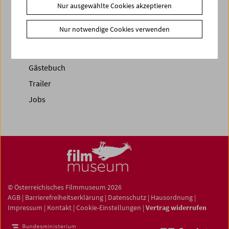
News
Nur ausgewählte Cookies akzeptieren
News Archiv
Nur notwendige Cookies verwenden
Newsletter
Fotos unserer Gäste
Gästebuch
Trailer
Jobs
© Österreichisches Filmmuseum 2026
AGB
|
Barrierefreiheitserklärung
|
Datenschutz
|
Hausordnung
|
Impressum
|
Kontakt
|
Cookie-Einstellungen
|
Vertrag widerrufen