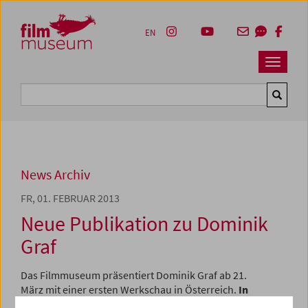
Accesskey [1]
Accesskey [4]
Accesskey [2]
Accesskey [3]
Zum Inhalt
Zum Hauptmenü
Zur Servicenavigation
Zum Suche
EN
Navbar 
Suche
News Archiv
FR, 01. FEBRUAR 2013
Neue Publikation zu Dominik
Graf
Das Filmmuseum präsentiert Dominik Graf ab 21.
März mit einer ersten Werkschau in Österreich.
In
Anwesenheit des Regisseurs
werden 15 seiner Filme