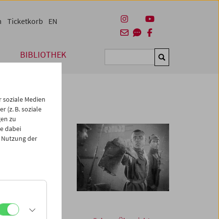
m
Ticketkorb
EN
BIBLIOTHEK
Suchen
 soziale Medien
 (z. B. soziale
gen zu
e dabei
 Nutzung der
alien, wurde die
gel im Stiefel
ausgezeichnet.
chen, dem