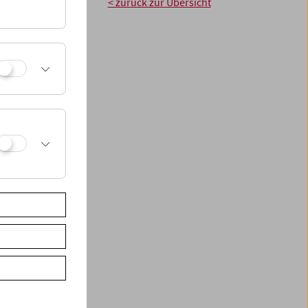
sgegeben. Sie
< zurück zur Übersicht
khail Kalatozov
r Form mit neuen
ikern Stephen
ch preisgekrönten