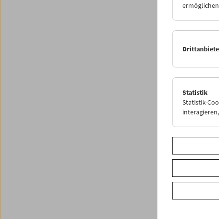
Österre
ermöglichen.
präsent
(
Wenn d
Musikbe
Horne u
Drittanbiet
Film- u
Weitere
Statistik
Statistik-Co
Share o
interagiere