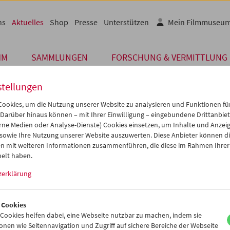
ns
Aktuelles
Shop
Presse
Unterstützen
Mein Filmmuseu
MM
SAMMLUNGEN
FORSCHUNG & VERMITTLUNG
stellungen
ookies, um die Nutzung unserer Website zu analysieren und Funktionen für
 Darüber hinaus können – mit Ihrer Einwilligung – eingebundene Drittanbieter
Archiv
rne Medien oder Analyse-Dienste) Cookies einsetzen, um Inhalte und Anzei
JULI 2014
 sowie Ihre Nutzung unserer Website auszuwerten. Diese Anbieter können di
n mit weiteren Informationen zusammenführen, die diese im Rahmen Ihrer
inema Ritrovato DVD Award
elt haben.
zerklärung
en des filmhistorischen Festivals
Il Cinema Ritrovato
in Bologna, It
r
Edition Filmmuseum
von
Das
Salz Swanetiens
(UdSSR, 1930) und
Na
 1932) heute mit dem Preis für die
Beste DVD des Jahres 2013/2014
 Cookies
ookies helfen dabei, eine Webseite nutzbar zu machen, indem sie
 Februar erschienene DVD wurde gemeinsam vom Filmmuseum Mün
nen wie Seitennavigation und Zugriff auf sichere Bereiche der Webseite