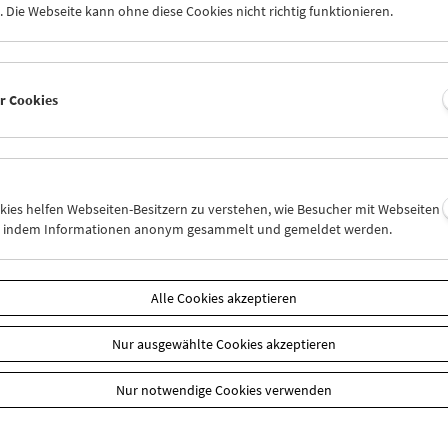
ichischen Filmmuseum und den National Archives of Georgia herau
 Die Webseite kann ohne diese Cookies nicht richtig funktionieren.
iert die beiden frühen Meisterwerke des georgischen Regisseurs Mi
ie Kraniche ziehen
, 1957;
Ich bin Kuba
, 1964) in digital restaurierte
gleitungen. Diese stammen von den renommierten Stummfilmmus
nd Günter Buchwald sowie der aus der Ukraine stammenden vielfa
er Cookies
nd Fernsehkomponistin Masha Khotimski.
 Information zur DVD
okies helfen Webseiten-Besitzern zu verstehen, wie Besucher mit Webseiten
n
n, indem Informationen anonym gesammelt und gemeldet werden.
Alle Cookies akzeptieren
Nur ausgewählte Cookies akzeptieren
Nur notwendige Cookies verwenden