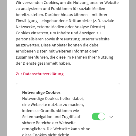
Wir verwenden Cookies, um die Nutzung unserer Website
Diese Blitzlichter auf das, was Film ist oder sein könnte,
zu analysieren und Funktionen für soziale Medien
bestehen jeweils aus einem Kurz- und einem Langfilm
bereitzustellen. Darüber hinaus können – mit Ihrer
und eröffnen ein weites Spektrum von Filmformen und -
Einwilligung – eingebundene Drittanbieter (z. B. soziale
epochen. Den Beginn machen Dziga Vertovs
Der Mann mit
Netzwerke, externe Medien oder Analyse-Dienste)
der Kamera
(1929)
und
Eine Fahrt durch Wien
aus dem
Cookies einsetzen, um Inhalte und Anzeigen zu
personalisieren sowie Ihre Nutzung unserer Website
Jahr 1906.
Unter den weiteren Programmen befinden sich
auszuwerten. Diese Anbieter können die dabei
u.a. Filme von Josef von Sternberg, Fritz Lang, Jean
erhobenen Daten mit weiteren Informationen
Renoir, Nicholas Ray, Antonio Pietrangeli, Rainer Werner
zusammenführen, die diese im Rahmen Ihrer Nutzung
Fassbinder, VALIE EXPORT und Kurt Kren.
der Dienste gesammelt haben.
Programm ORF III kult.Filmsommer
(PDF)
Zur Datenschutzerklärung
Notwendige Cookies
Notwendige Cookies helfen dabei,
eine Webseite nutzbar zu machen,
indem sie Grundfunktionen wie
Seitennavigation und Zugriff auf
sichere Bereiche der Webseite
ermöglichen. Die Webseite kann ohne
diese Cookies nicht richtig