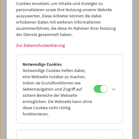
eklektischen Sammlung des Künstlers veranschaulicht.
Cookies einsetzen, um Inhalte und Anzeigen zu
Kubelka versteht sein fortwährendes Sammeln als
personalisieren sowie Ihre Nutzung unserer Website
Erweiterung seiner künstlerischen und
auszuwerten. Diese Anbieter können die dabei
kulturtheoretischen Arbeit: als Mittel zur Erforschung der
erhobenen Daten mit weiteren Informationen
zusammenführen, die diese im Rahmen Ihrer Nutzung
menschlichen Evolution. Martina Kudláčeks Film über
der Dienste gesammelt haben.
Kubelka ist ein offenes, detailreich komponiertes
Portrait,
welches über das Biographische hinausgeht und neue
Zur Datenschutzerklärung
Einsichten in das Phänomen Film gibt
.
Fragments of Kubelka
; Österreich 2012
Notwendige Cookies
Ein Dokumentarfilm von Martina Kudláček;
Notwendige Cookies helfen dabei,
Originalformat: HD-Video, Farbe, 232 min, in englischer
eine Webseite nutzbar zu machen,
Sprache
indem sie Grundfunktionen wie
Seitennavigation und Zugriff auf
sichere Bereiche der Webseite
ermöglichen. Die Webseite kann ohne
diese Cookies nicht richtig
funktionieren.