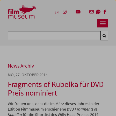
Accesskey [1]
Accesskey [4]
Accesskey [2]
Accesskey [3]
Zum Inhalt
Zum Hauptmenü
Zur Servicenavigation
Zum Suche
EN
Navbar 
Suche
News Archiv
MO, 27. OKTOBER 2014
Fragments of Kubelka für DVD-
Preis nominiert
Wir freuen uns, dass die im März dieses Jahres in der
Edition Filmmuseum erschienene DVD
Fragments of
Kubelka
für die Shortlist des Willy Haas-Preises 2014