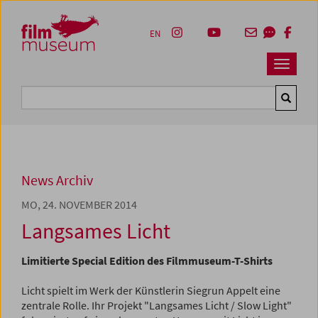
Accesskey [1]
Accesskey [4]
Accesskey [2]
Accesskey [3]
Zum Inhalt
Zum Hauptmenü
Zur Servicenavigation
Zum Suche
EN
Navbar 
Suche
News Archiv
MO, 24. NOVEMBER 2014
Langsames Licht
Limitierte Special Edition des Filmmuseum-T-Shirts
Licht spielt im Werk der Künstlerin Siegrun Appelt eine
zentrale Rolle. Ihr Projekt "Langsames Licht / Slow Light"