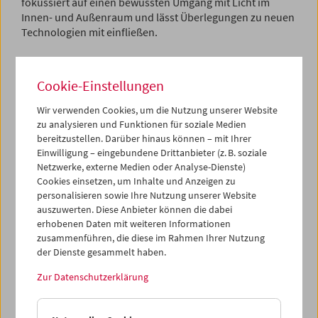
fokussiert auf einen bewussten Umgang mit Licht im
Innen- und Außenraum und lässt Überlegungen zu neuen
Technologien mit einfließen.
In Kooperation mit dem renommierten Stoffdesigner
Martin Leuthold (Jakob Schlaepfer, St. Gallen) hat
Cookie-Einstellungen
Siegrun Appelt anlässlich des 50-Jahre-Jubiläums des
Österreichischen Filmmuseums eine limitierte Special
Wir verwenden Cookies, um die Nutzung unserer Website
Edition des beliebten Filmmuseum-T-Shirts entworfen.
zu analysieren und Funktionen für soziale Medien
bereitzustellen. Darüber hinaus können – mit Ihrer
Das Logo des Filmmuseums, das Phantasiewesen Zyphius
Einwilligung – eingebundene Drittanbieter (z. B. soziale
- 1964 von der Künstlerin Gertie Fröhlich für das
Netzwerke, externe Medien oder Analyse-Dienste)
Filmmuseum entdeckt -, wurde dabei in Form einer
Cookies einsetzen, um Inhalte und Anzeigen zu
personalisieren sowie Ihre Nutzung unserer Website
thermofixierten Glasfolie auf das T-Shirt appliziert und
auszuwerten. Diese Anbieter können die dabei
erstrahlt in der Dunkelheit.
erhobenen Daten mit weiteren Informationen
zusammenführen, die diese im Rahmen Ihrer Nutzung
der Dienste gesammelt haben.
Zur Datenschutzerklärung