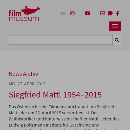
Accesskey [1]
Accesskey [4]
Accesskey [2]
Accesskey [3]
Zum Inhalt
Zum Hauptmenü
Zur Servicenavigation
Zum Suche
EN
Navbar 
Suche
News Archiv
MO, 27. APRIL 2015
Siegfried Mattl 1954–2015
Das Österreichische Filmmuseum trauert um Siegfried
Mattl, der am 25. April 2015 verstorben ist. Der
Zeithistoriker und Kulturwissenschaftler Mattl, Leiter des
Ludwig Boltzmann Instituts für Geschichte und