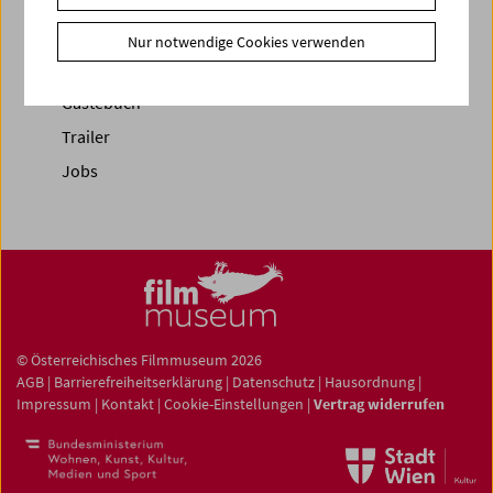
Newsletter
Nur notwendige Cookies verwenden
Fotos unserer Gäste
Gästebuch
Trailer
Jobs
© Österreichisches Filmmuseum 2026
AGB
|
Barrierefreiheitserklärung
|
Datenschutz
|
Hausordnung
|
Impressum
|
Kontakt
|
Cookie-Einstellungen
|
Vertrag widerrufen