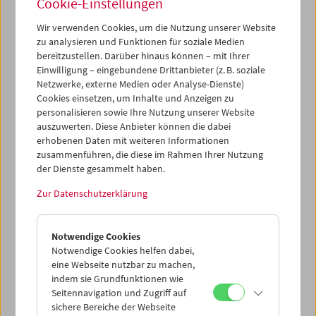
Cookie-Einstellungen
Um jene 90 Prozent des überlieferten Filmbestandes
sichtbar zu machen, die nie als große Filmkunst ihren
Wir verwenden Cookies, um die Nutzung unserer Website
Weg auf die Leinwand gefunden haben, zeigen
zu analysieren und Funktionen für soziale Medien
DerStandard.at und das Filmmuseum in regelmäßigen
bereitzustellen. Darüber hinaus können – mit Ihrer
Abständen solche Amateurfilme, Trailer und Experimente
Einwilligung – eingebundene Drittanbieter (z. B. soziale
auf www.standard.at. Begleitet von kontextualisierenden
Netzwerke, externe Medien oder Analyse-Dienste)
Texten soll so ein weitreichenderer, vielschichtigerer und
Cookies einsetzen, um Inhalte und Anzeigen zu
komplexerer Begriff des Films und seiner Relevanz für die
personalisieren sowie Ihre Nutzung unserer Website
Kulturgeschichte des 20. und 21. Jahrhunderts vermittelt
auszuwerten. Diese Anbieter können die dabei
werden.
erhobenen Daten mit weiteren Informationen
zusammenführen, die diese im Rahmen Ihrer Nutzung
Gewidmet
Siegfried Mattl
, der an der Gestaltung dieser
der Dienste gesammelt haben.
Serie maßgeblich beteiligt war.
Zur Datenschutzerklärung
Mehr zu "Die Rückseite des Films"
Notwendige Cookies
Notwendige Cookies helfen dabei,
eine Webseite nutzbar zu machen,
indem sie Grundfunktionen wie
Seitennavigation und Zugriff auf
sichere Bereiche der Webseite