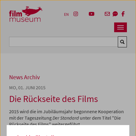
Accesskey [1]
Accesskey [4]
Accesskey [2]
Accesskey [3]
Zum Inhalt
Zum Hauptmenü
Zur Servicenavigation
Zum Suche
EN
Navbar 
Suche
News Archiv
MO, 01. JUNI 2015
Die Rückseite des Films
2015 wird die im Jubiläumsjahr begonnene Kooperation
mit der Tageszeitung
Der Standard
unter dem Titel "Die
Rückseite des Films" weitergeführt.