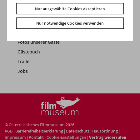
Nur ausgewählte Cookies akzeptieren
News
News Archiv
Nur notwendige Cookies verwenden
Newsletter
Fotos unserer Gäste
Gästebuch
Trailer
Jobs
© Österreichisches Filmmuseum 2026
AGB
|
Barrierefreiheitserklärung
|
Datenschutz
|
Hausordnung
|
Impressum
|
Kontakt
|
Cookie-Einstellungen
|
Vertrag widerrufen