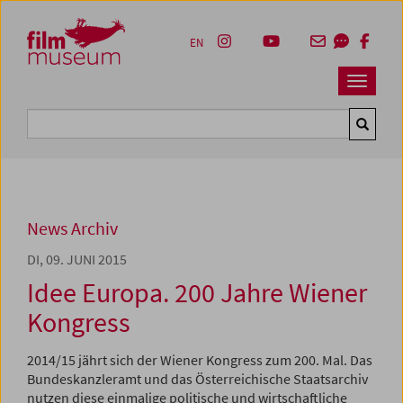
Accesskey [1]
Accesskey [4]
Accesskey [2]
Accesskey [3]
Zum Inhalt
Zum Hauptmenü
Zur Servicenavigation
Zum Suche
EN
Navbar 
Suche
News Archiv
DI, 09. JUNI 2015
Idee Europa. 200 Jahre Wiener
Kongress
2014/15 jährt sich der Wiener Kongress zum 200. Mal. Das
Bundeskanzleramt und das Österreichische Staatsarchiv
nutzen diese einmalige politische und wirtschaftliche