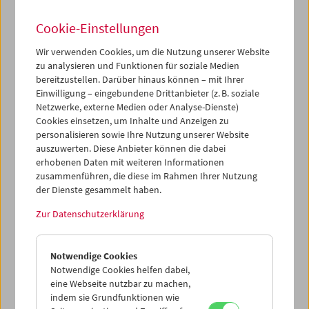
Chance zu einer modernen Präsentation von Geschichte
mit aktuellen Bezügen.
Cookie-Einstellungen
Wir verwenden Cookies, um die Nutzung unserer Website
Das Österreichische Filmmuseum hat für die Ausstellung
zu analysieren und Funktionen für soziale Medien
eine Videoinstallation kuratiert, in der ausgewählte
bereitzustellen. Darüber hinaus können – mit Ihrer
Szenen aus allen drei Fassungen des Films
Der Kongress
Einwilligung – eingebundene Drittanbieter (z. B. soziale
tanzt
(1931, Erik Charell) präsentiert werden. Die
Netzwerke, externe Medien oder Analyse-Dienste)
unterschiedlichen Filmfassungen stehen fast symbolisch
Cookies einsetzen, um Inhalte und Anzeigen zu
für die internationale Wirkung des Wiener Kongresses
personalisieren sowie Ihre Nutzung unserer Website
selbst.
auszuwerten. Diese Anbieter können die dabei
erhobenen Daten mit weiteren Informationen
Ballhausplatz 2 – bis 31. Oktober 2015
zusammenführen, die diese im Rahmen Ihrer Nutzung
der Dienste gesammelt haben.
"Das gibt's nur dreimal: Der Kongress tanzt"
(PDF)
Zur Datenschutzerklärung
Auszug aus dem Ausstellungskatalog
"Idee Europa - 200
Jahre Wiener Kongress" (Text: Oliver Hanley), erhältlich
Notwendige Cookies
im Ausstellungsshop oder über Carl Gerold's Sohn
Notwendige Cookies helfen dabei,
Verlagsbuchhandlung, 1090 Wien und www.gerold-
eine Webseite nutzbar zu machen,
verlag.at
indem sie Grundfunktionen wie