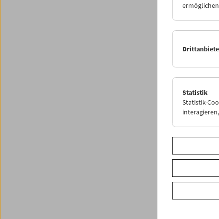
ermöglichen.
Sommer
10. Juli
Drittanbiet
Share o
Statistik
Statistik-Co
interagiere