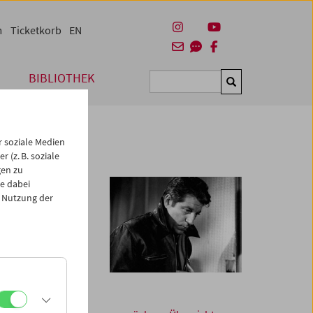
m
Ticketkorb
EN
BIBLIOTHEK
Suchen
 soziale Medien
 (z. B. soziale
gen zu
e dabei
 Nutzung der
n Wiedersehen im
zösische