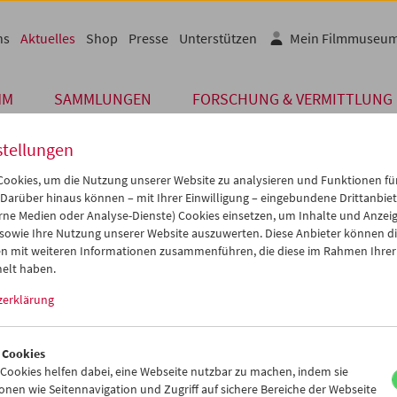
ns
Aktuelles
Shop
Presse
Unterstützen
Mein Filmmuseu
MM
SAMMLUNGEN
FORSCHUNG & VERMITTLUNG
stellungen
ookies, um die Nutzung unserer Website zu analysieren und Funktionen für
 Darüber hinaus können – mit Ihrer Einwilligung – eingebundene Drittanbieter
Archiv
rne Medien oder Analyse-Dienste) Cookies einsetzen, um Inhalte und Anzei
 JUNI 2015
 sowie Ihre Nutzung unserer Website auszuwerten. Diese Anbieter können di
n mit weiteren Informationen zusammenführen, die diese im Rahmen Ihrer
merpause
elt haben.
zerklärung
schen allen einen wunderschönen Sommer und freuen uns auf ei
eum ab 28. August zur großen Retrospektive
Noir | Polar – Der fran
lfilm 1930-60
.
 Cookies
ookies helfen dabei, eine Webseite nutzbar zu machen, indem sie
ause des Spielbetriebs:
nen wie Seitennavigation und Zugriff auf sichere Bereiche der Webseite
 bis 27. August 2015