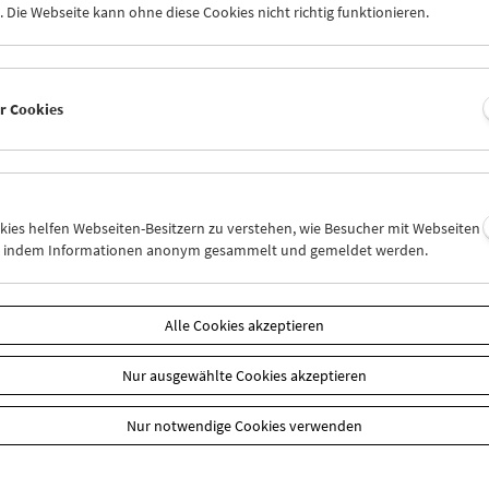
 Die Webseite kann ohne diese Cookies nicht richtig funktionieren.
hr wird bei freiem Eintritt das Filmfragment
The Case of Lena Smith
rg) gezeigt. Alexander Horwath und Oliver Hanley sprechen über di
llenen Films.
er Cookies
 Informationen
n
okies helfen Webseiten-Besitzern zu verstehen, wie Besucher mit Webseiten
n, indem Informationen anonym gesammelt und gemeldet werden.
Alle Cookies akzeptieren
Nur ausgewählte Cookies akzeptieren
Nur notwendige Cookies verwenden