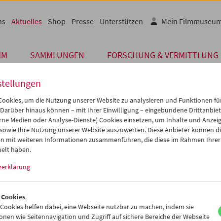
ns
Aktuelles
Shop
Presse
Unterstützen
Mein Filmmuseu
MM
SAMMLUNGEN
FORSCHUNG & VERMITTLUNG
stellungen
ookies, um die Nutzung unserer Website zu analysieren und Funktionen für
 Darüber hinaus können – mit Ihrer Einwilligung – eingebundene Drittanbieter
Archiv
rne Medien oder Analyse-Dienste) Cookies einsetzen, um Inhalte und Anzei
 OKTOBER 2015
 sowie Ihre Nutzung unserer Website auszuwerten. Diese Anbieter können di
n mit weiteren Informationen zusammenführen, die diese im Rahmen Ihrer
vation Hunters" im Wiener Konzert
elt haben.
zerklärung
eration mit dem Filmmuseum zeigt das Wiener Konzerthaus am 2. 
ef von Sternbergs
The Salvation Hunters
(1925), der als der erste a
dent-Film gilt.
 Cookies
ner Konzerthaus hat gemeinsam mit ARTE/ZDF einen Kompositions
ookies helfen dabei, eine Webseite nutzbar zu machen, indem sie
onung des Stummfilms an den Jazz-Pianisten Brad Mehldau verge
nen wie Seitennavigation und Zugriff auf sichere Bereiche der Webseite