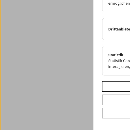
ermöglichen.
Um 18 U
Sternbe
verscho
Drittanbiet
Weitere
Share o
Statistik
Statistik-Co
interagiere