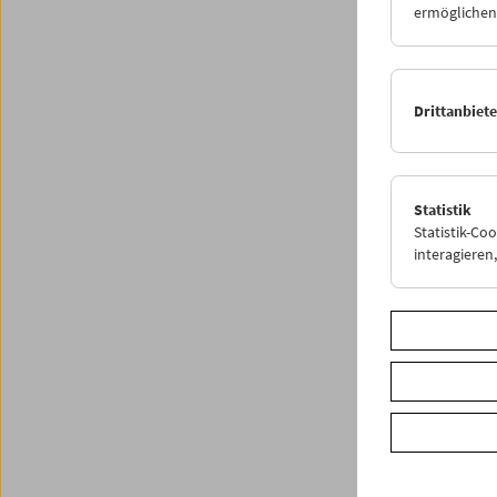
ermöglichen.
return 
perhaps 
forgett
led to t
Drittanbiet
taken to
this fo
youth. I
here, fa
the stor
Statistik
Statistik-Co
interagiere
Amos Vo
Share o