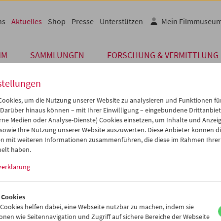
ns
Aktuelles
Shop
Presse
Unterstützen
Mein Filmmuseu
MM
SAMMLUNGEN
FORSCHUNG & VERMITTLUNG
stellungen
ookies, um die Nutzung unserer Website zu analysieren und Funktionen für
 Darüber hinaus können – mit Ihrer Einwilligung – eingebundene Drittanbieter
Archiv
rne Medien oder Analyse-Dienste) Cookies einsetzen, um Inhalte und Anzei
JULI 2015
 sowie Ihre Nutzung unserer Website auszuwerten. Diese Anbieter können di
n mit weiteren Informationen zusammenführen, die diese im Rahmen Ihrer
 Vogel Library
elt haben.
zerklärung
li waren Steven und Jane Vogel zu Besuch in Wien, um sich einen e
stellung und Erfassung der Bibliothek von Stevens Vater zu verschaf
 Cookies
Vogel: "After my father's death, the Vienna Film Museum purchased h
ookies helfen dabei, eine Webseite nutzbar zu machen, indem sie
nged to transport it back to this city in which he spent the first 17 yea
nen wie Seitennavigation und Zugriff auf sichere Bereiche der Webseite
s and their Viennese supporters cruelly forced him and his family in