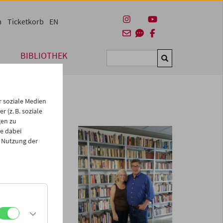
m
Ticketkorb
EN
BIBLIOTHEK
Suchen
 soziale Medien
 (z. B. soziale
gen zu
e dabei
 Nutzung der
rsten Eindruck von
fen.
is entire library
rs of his life until
to exile. Their