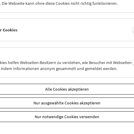
 Die Webseite kann ohne diese Cookies nicht richtig funktionieren.
meant, for the younger generation at the Film Museum and for me a
a kind of reconciliation, at least a partial one, despite the impossibi
ing what had happened, what catastrophes of history (and personal
hat particular set of books coming together in a collection in New Yo
er Cookies
 see the books, which are in the process of being cataloged. So str
reign place – and yet so sweet: those books were such a part of my 
 know every one, the look of the spine, the smell, the place it was on
r away in place and time, they're like old friends – like a long lost f
y of a life is: his, mine, everyone's."
okies helfen Webseiten-Besitzern zu verstehen, wie Besucher mit Webseiten
n, indem Informationen anonym gesammelt und gemeldet werden.
gel Library
Alle Cookies akzeptieren
n
Nur ausgewählte Cookies akzeptieren
Nur notwendige Cookies verwenden