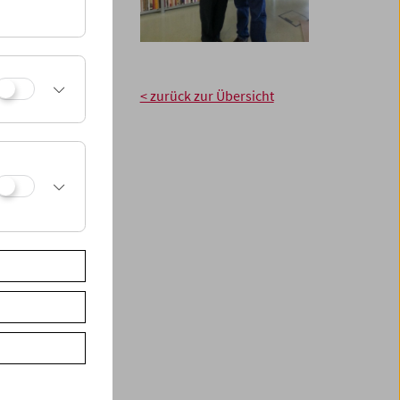
nd my brother too,
lity of ever
 catastrophes too)
rk. Yesterday I was
ange to see them in
< zurück zur Übersicht
childhood and
 the shelf. Even
amily. How strange