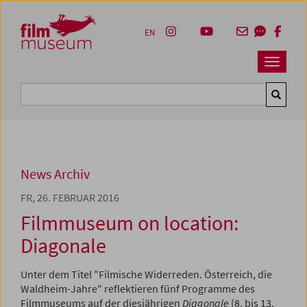
Accesskey [1]
Accesskey [4]
Accesskey [2]
Accesskey [3]
Zum Inhalt
Zum Hauptmenü
Zur Servicenavigation
Zum Suche
EN
Navbar 
Suche
News Archiv
FR, 26. FEBRUAR 2016
Filmmuseum on location:
Diagonale
Unter dem Titel "Filmische Widerreden. Österreich, die
Waldheim-Jahre" reflektieren fünf Programme des
Filmmuseums auf der diesjährigen
Diagonale
(8. bis 13.