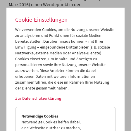
März 2016) einen Wendepunkt in der
Nachkriegsgeschichte Österreichs: die
Präsidentschaftskandidatur von Kurt Waldheim vor
Cookie-Einstellungen
genau dreißig Jahren.
Wir verwenden Cookies, um die Nutzung unserer Website
Die versammelten Werke verstehen sich als filmische
zu analysieren und Funktionen für soziale Medien
Widerreden, stören sie doch genau jene
bereitzustellen. Darüber hinaus können – mit Ihrer
Einwilligung – eingebundene Drittanbieter (z. B. soziale
Österreichrhetorik, mit der Waldheim seine eigene
Netzwerke, externe Medien oder Analyse-Dienste)
Person und seine Rolle im und nach dem Zweiten
Cookies einsetzen, um Inhalte und Anzeigen zu
Weltkrieg zu konstruieren suchte. Klassiker wie
Die
personalisieren sowie Ihre Nutzung unserer Website
Ausgesperrten
(Franz Novotny, 1982),
Die papierene Brücke
auszuwerten. Diese Anbieter können die dabei
(Ruth Beckermann, 1987) oder
Der siebente Kontinent
erhobenen Daten mit weiteren Informationen
(Michael Haneke, 1989) stehen für verschiedene Formen
zusammenführen, die diese im Rahmen Ihrer Nutzung
der Widerrede und sind sich zugleich nah in ihrer Suche
der Dienste gesammelt haben.
nach den Verschränkungen von Politik, Geschichte und
Gesellschaft.
Zur Datenschutzerklärung
(Kuratoren: Alejandro Bachmann, Alexander Horwath)
Michael Haneke wird am Sonntag, dem 13. März 2016, im
Notwendige Cookies
Anschluss an das Screening von
Der siebente Kontinent
für
Notwendige Cookies helfen dabei,
ein Gespräch mit Alexander Horwath in Graz zugegen
eine Webseite nutzbar zu machen,