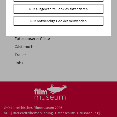
Nur ausgewählte Cookies akzeptieren
News
News Archiv
Nur notwendige Cookies verwenden
Newsletter
Fotos unserer Gäste
Gästebuch
Trailer
Jobs
© Österreichisches Filmmuseum 2026
AGB
|
Barrierefreiheitserklärung
|
Datenschutz
|
Hausordnung
|