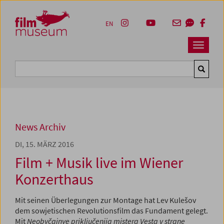
Accesskey [1]
Accesskey [4]
Accesskey [2]
Accesskey [3]
Zum Inhalt
Zum Hauptmenü
Zur Servicenavigation
Zum Suche
EN
Navbar 
Suche
News Archiv
DI, 15. MÄRZ 2016
Film + Musik live im Wiener
Konzerthaus
Mit seinen Überlegungen zur Montage hat Lev Kulešov
dem sowjetischen Revolutionsfilm das Fundament gelegt.
Mit
Neobyčajnye priključenija mistera Vesta v strane