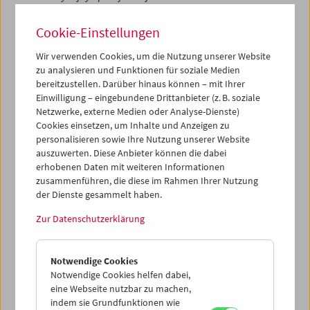
bol'ševikov (Die seltsamen Abenteuer des Mr. West im Land
der Bolschewiki)
(1924) öffnet er ihm praktisch die Pforten
Cookie-Einstellungen
– Jahre vor den Hauptwerken von Vertov, Dovženko,
Eistenstein, Pudovkin. Nur bei näherem Hinsehen und
Wir verwenden Cookies, um die Nutzung unserer Website
erst im (durchaus heiteren) Finale gibt sich dieser größte
zu analysieren und Funktionen für soziale Medien
Publikumserfolg im nachrevolutionären Russland als
bereitzustellen. Darüber hinaus können – mit Ihrer
Propagandafilm mit marschierenden Rotarmisten zu
Einwilligung – eingebundene Drittanbieter (z. B. soziale
Netzwerke, externe Medien oder Analyse-Dienste)
erkennen. Davor ist alles komödiantisch und burlesk.
Cookies einsetzen, um Inhalte und Anzeigen zu
personalisieren sowie Ihre Nutzung unserer Website
In Kooperation mit dem Filmmuseum zeigt das Wiener
auszuwerten. Diese Anbieter können die dabei
Konzerthaus am 29. März 2016 Lev Kulešovs Stummfilm
erhobenen Daten mit weiteren Informationen
Die seltsamen Abenteuer des Mr. West im Land der
zusammenführen, die diese im Rahmen Ihrer Nutzung
Bolschewiki
. Zu hören gibt es eine von Judit Varga im
der Dienste gesammelt haben.
Auftrag des Wiener Konzerthauses neu komponierte
Musik, die von der Ernst von Siemens-Musikstiftung
Zur Datenschutzerklärung
gefördert wurde. Es spielt das renommierte Ensemble
PHACE. Dirigent ist Leonhard Garms.
Notwendige Cookies
Weitere Informationen
Notwendige Cookies helfen dabei,
eine Webseite nutzbar zu machen,
indem sie Grundfunktionen wie