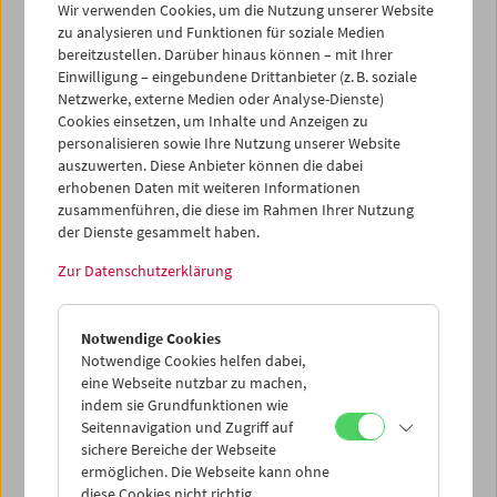
Wir verwenden Cookies, um die Nutzung unserer Website
Erfinderin) Hedy Lamarr übernehmen. Diese großzügige,
zu analysieren und Funktionen für soziale Medien
nun als
Ronald Butler's Hedy Lamarr Collection
bereitzustellen. Darüber hinaus können – mit Ihrer
bezeichnete Schenkung umfasst neben zahlreichen
Einwilligung – eingebundene Drittanbieter (z. B. soziale
Fotografien (in über 100 Alben) auch 53 individuell
Netzwerke, externe Medien oder Analyse-Dienste)
angelegte Scrapbooks die gemeinsam mit Literatur,
Cookies einsetzen, um Inhalte und Anzeigen zu
16mm- und 8mm-Filmkopien sowie Tonträgern, Lobby-
personalisieren sowie Ihre Nutzung unserer Website
Cards und Originalfilmplakaten 50 Jahre lang
auszuwerten. Diese Anbieter können die dabei
zusammengetragen wurden. Neben einzelnen
erhobenen Daten mit weiteren Informationen
Autographen befindet sich auch ein von Hedy Lamarr
zusammenführen, die diese im Rahmen Ihrer Nutzung
getragener Seidenschal unter den Devotionalien. Der
der Dienste gesammelt haben.
Bestand dokumentiert in seiner Gesamtheit Filmfandom
Zur Datenschutzerklärung
am exemplarischen Beispiel Hedy Lamarr (Hedwig
Kiesler), einer internationalen Filmgöttin aus Wien.
Notwendige Cookies
Notwendige Cookies helfen dabei,
eine Webseite nutzbar zu machen,
indem sie Grundfunktionen wie
Seitennavigation und Zugriff auf
sichere Bereiche der Webseite
ermöglichen. Die Webseite kann ohne
diese Cookies nicht richtig