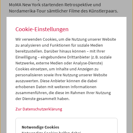
MoMA New York startenden Retrospektive und
Nordamerika-Tour sämtlicher Filme des Künstlerpaars.
Das neue, reich illustrierte Buch über Straub-Huillet,
Cookie-Einstellungen
herausgegeben von Ted Fendt, ist zugleich eine
englischsprachige Einführung in ihr Werk und die bisher
Wir verwenden Cookies, um die Nutzung unserer Website
detaillierteste Dokumentation ihrer Filme. Bis zum 5. Mai
zu analysieren und Funktionen für soziale Medien
kann man die Publikation an der Kassa des Filmmuseums
bereitzustellen. Darüber hinaus können – mit Ihrer
zum Subskriptionspreis von 18,00 Euro erwerben.
Einwilligung – eingebundene Drittanbieter (z. B. soziale
Netzwerke, externe Medien oder Analyse-Dienste)
Einige Filme des Künstlerpaares werden in der Reihe
Cookies einsetzen, um Inhalte und Anzeigen zu
Unversöhnt. Filme mit, über, von Holger Meins – und
personalisieren sowie Ihre Nutzung unserer Website
anderen im April im Filmmuseum zu sehen sein.
auszuwerten. Diese Anbieter können die dabei
erhobenen Daten mit weiteren Informationen
Shop
zusammenführen, die diese im Rahmen Ihrer Nutzung
Retrospektive
Unversöhnt
der Dienste gesammelt haben.
Zur Datenschutzerklärung
Notwendige Cookies