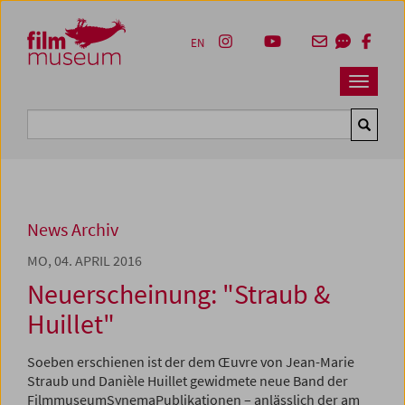
Accesskey [1]
Accesskey [4]
Accesskey [2]
Accesskey [3]
Zum Inhalt
Zum Hauptmenü
Zur Servicenavigation
Zum Suche
EN
Navbar 
Suche
News Archiv
MO, 04. APRIL 2016
Neuerscheinung: "Straub &
Huillet"
Soeben erschienen ist der dem Œuvre von Jean-Marie
Straub und Danièle Huillet gewidmete neue Band der
FilmmuseumSynemaPublikationen – anlässlich der am