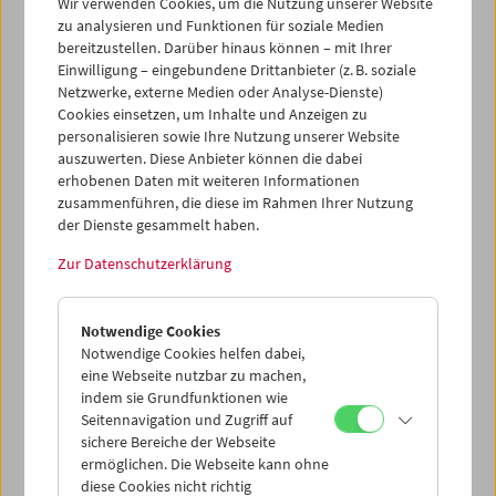
bearbeitet – und eines davon zählt zu den größten EU-
Wir verwenden Cookies, um die Nutzung unserer Website
zu analysieren und Funktionen für soziale Medien
finanzierten Kultur- bzw. Medienprojekten des Jahres.
bereitzustellen. Darüber hinaus können – mit Ihrer
Einwilligung – eingebundene Drittanbieter (z. B. soziale
I-Media-Cities
, im Rahmen des
Horizon 2020
-Programms
Netzwerke, externe Medien oder Analyse-Dienste)
für Forschung und Innovation, beschäftigt sich mit
Cookies einsetzen, um Inhalte und Anzeigen zu
städtischen Räumen in Europa und ihrer filmischen
personalisieren sowie Ihre Nutzung unserer Website
Repräsentation seit Beginn des 20. Jahrhunderts.
auszuwerten. Diese Anbieter können die dabei
erhobenen Daten mit weiteren Informationen
Filmästhetik und Kindheit
,
finanziert von der Deutschen
zusammenführen, die diese im Rahmen Ihrer Nutzung
Forschungsgemeinschaft (DFG), erforscht die m
der Dienste gesammelt haben.
edienspezifische Ästhetik von Kindheitsdarstellungen:
Wie wird Kindheit inszeniert und wie machen Filme die
Zur Datenschutzerklärung
Kindheit erfahrbar?
Notwendige Cookies
Notwendige Cookies helfen dabei,
eine Webseite nutzbar zu machen,
indem sie Grundfunktionen wie
Seitennavigation und Zugriff auf
sichere Bereiche der Webseite
ermöglichen. Die Webseite kann ohne
diese Cookies nicht richtig