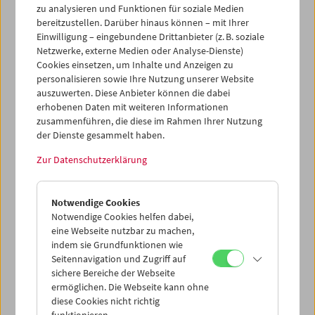
zu analysieren und Funktionen für soziale Medien
Cinema Futures
am 28. April 2017 seinen Kinostart in
bereitzustellen. Darüber hinaus können – mit Ihrer
Österreich erleben wird
–
das letzte jener
21 Projekte
, die
Einwilligung – eingebundene Drittanbieter (z. B. soziale
das Filmmuseum 2014 anlässlich seines 50-Jahr-
Netzwerke, externe Medien oder Analyse-Dienste)
Jubiläums initiiert hat.
Cookies einsetzen, um Inhalte und Anzeigen zu
personalisieren sowie Ihre Nutzung unserer Website
Ausgehend von einfachen Fragen an bekannte
auszuwerten. Diese Anbieter können die dabei
Filmemacher/innen, Museumskurator/inn/en und
erhobenen Daten mit weiteren Informationen
Techniker/innen erkundet Palms Filmessay die Optionen
zusammenführen, die diese im Rahmen Ihrer Nutzung
des Kinos in der digitalen Ära. Kulturelle Ängste, aber
der Dienste gesammelt haben.
auch verheißungsvolle Utopien begleiten die aktuellen
Übergänge in der Medienkultur. Es geht um die Liebe zum
Zur Datenschutzerklärung
Kino, aber ohne Nostalgie.
Weitere Informationen
Notwendige Cookies
Notwendige Cookies helfen dabei,
Mischief Films
eine Webseite nutzbar zu machen,
indem sie Grundfunktionen wie
Seitennavigation und Zugriff auf
sichere Bereiche der Webseite
ermöglichen. Die Webseite kann ohne
diese Cookies nicht richtig
funktionieren.