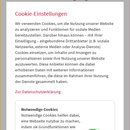
Fassung: Das sozialkritische Melodram
The Salvation
Hunters
(1925, mit neuer Musik von Siegfried Friedrich)
Cookie-Einstellungen
und das erhaltene Fragment seines einzigen "Wiener
Films",
The Case of Lena Smith
(1929). Als Bonus enthält
Wir verwenden Cookies, um die Nutzung unserer Website
die DVD einen neuen Videoessay der Sternberg-Expertin
zu analysieren und Funktionen für soziale Medien
Janet Bergstrom.
bereitzustellen. Darüber hinaus können – mit Ihrer
Einwilligung – eingebundene Drittanbieter (z. B. soziale
Netzwerke, externe Medien oder Analyse-Dienste)
Zum Shop
Cookies einsetzen, um Inhalte und Anzeigen zu
personalisieren sowie Ihre Nutzung unserer Website
Bei Kauf der
DVD zusammen mit dem Buch
Josef von
auszuwerten. Diese Anbieter können die dabei
Sternberg. The Case of Lena Smith
erhobenen Daten mit weiteren Informationen
(FilmmuseumSynemaPublikationen) im Filmmuseum
zusammenführen, die diese im Rahmen Ihrer Nutzung
zum
Sonderpreis von 29,90 €
.
der Dienste gesammelt haben.
Dieser Band rekonstruiert entlang von 150 Originalfotos,
Set-Zeichnungen, Drehbuch- und
Zur Datenschutzerklärung
Produktionsdokumenten, literarischen Blitzlichtern
sowie mehreren Essays internationaler Autoren
Sternbergs gefeiertes Filmdrama über eine junge Frau in
Notwendige Cookies
der Wiener Klassengesellschaft von 1900.
Notwendige Cookies helfen dabei,
eine Webseite nutzbar zu machen,
indem sie Grundfunktionen wie