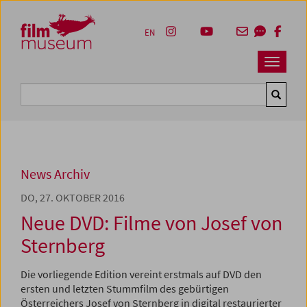
Accesskey [1]
Accesskey [4]
Accesskey [2]
Accesskey [3]
Zum Inhalt
Zum Hauptmenü
Zur Servicenavigation
Zum Suche
EN
Navbar 
Suche
News Archiv
DO, 27. OKTOBER 2016
Neue DVD: Filme von Josef von
Sternberg
Die vorliegende Edition vereint erstmals auf DVD den
ersten und letzten Stummfilm des gebürtigen
Österreichers Josef von Sternberg in digital restaurierter