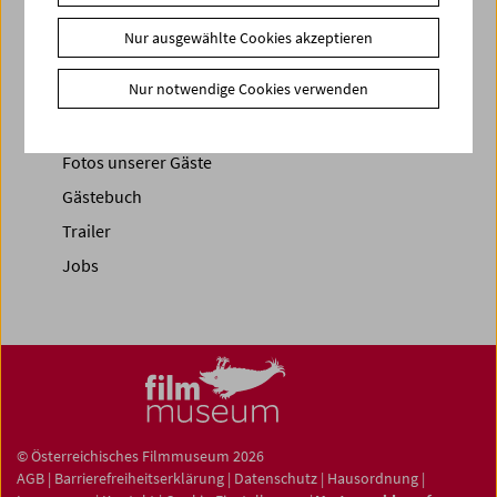
Nur ausgewählte Cookies akzeptieren
News
News Archiv
Nur notwendige Cookies verwenden
Newsletter
Fotos unserer Gäste
Gästebuch
Trailer
Jobs
© Österreichisches Filmmuseum 2026
AGB
|
Barrierefreiheitserklärung
|
Datenschutz
|
Hausordnung
|