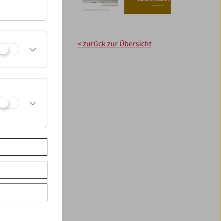
n. Fördernde
Filmmuseum dreimal
neuen
s und erhalten 20%
< zurück zur Übersicht
museums.