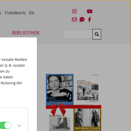
m
Ticketkorb
EN
BIBLIOTHEK
Suchen
 soziale Medien
 (z. B. soziale
gen zu
e dabei
 Nutzung der
endkasse des
ck
,
DVDs
,
irts
und -
Taschen.