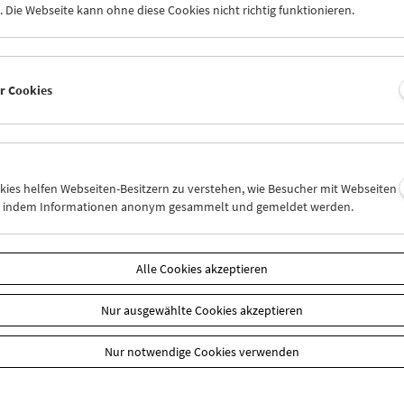
 Die Webseite kann ohne diese Cookies nicht richtig funktionieren.
rdernde Mitgliedschaften
(ab EUR 60,--) können verschenkt werde
der erhalten Einladungen zu speziellen Veranstaltungen, die das 
 organisiert.
Darüber hinaus haben sie an jedem ersten Tag eines 
rogramms freien Eintritt zu sämtlichen Vorstellungen dieses Tage
er Cookies
ung beim Erwerb von Publikationen, Plakaten und DVDs des Film
tscheine erhalten Sie in einem schönen
Geschenkbillet.
 Angebote finden Sie auch in unserem
Web-Shop
.
okies helfen Webseiten-Besitzern zu verstehen, wie Besucher mit Webseiten
n, indem Informationen anonym gesammelt und gemeldet werden.
n
Alle Cookies akzeptieren
Nur ausgewählte Cookies akzeptieren
Nur notwendige Cookies verwenden