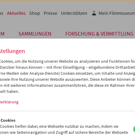
ns
Aktuelles
Shop
Presse
Unterstützen
Mein Filmmuseu
MM
SAMMLUNGEN
FORSCHUNG & VERMITTLUNG
stellungen
ookies, um die Nutzung unserer Website zu analysieren und Funktionen für
 Darüber hinaus können – mit Ihrer Einwilligung – eingebundene Drittanbieter
Archiv
rne Medien oder Analyse-Dienste) Cookies einsetzen, um Inhalte und Anzei
 NOVEMBER 2016
 sowie Ihre Nutzung unserer Website auszuwerten. Diese Anbieter können di
n mit weiteren Informationen zusammenführen, die diese im Rahmen Ihrer
enken Sie Filmmuseum
elt haben.
zerklärung
 finden Sie das richtige Weihnachtsgeschenk - erhältlich an der Ab
seums!
 Cookies
ine für eine
Jahresmitgliedschaft
(EUR 12,90) oder einen
10er-Blo
ookies helfen dabei, eine Webseite nutzbar zu machen, indem sie
cher
,
Postkarten
,
Plakate
oder auch die beliebten
Filmmuseum-Sh
nen wie Seitennavigation und Zugriff auf sichere Bereiche der Webseite