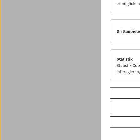
ermöglichen.
Auch
Fö
Mitglie
im Jahr
Monatsp
Drittanbiet
Ermäßig
Alle Gu
Weitere
Statistik
Statistik-Co
interagiere
Share o