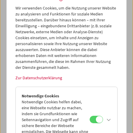
Wegbegleiter/innen das neue, von Alexander Horwath
Wir verwenden Cookies, um die Nutzung unserer Website
und Michael Omasta herausgegebene Buch über ihr
zu analysieren und Funktionen für soziale Medien
Schaffen präsentiert.
bereitzustellen. Darüber hinaus können – mit Ihrer
Einwilligung – eingebundene Drittanbieter (z. B. soziale
Zum Shop
Netzwerke, externe Medien oder Analyse-Dienste)
Zum Programm
Cookies einsetzen, um Inhalte und Anzeigen zu
personalisieren sowie Ihre Nutzung unserer Website
auszuwerten. Diese Anbieter können die dabei
erhobenen Daten mit weiteren Informationen
zusammenführen, die diese im Rahmen Ihrer Nutzung
der Dienste gesammelt haben.
Zur Datenschutzerklärung
Notwendige Cookies
Notwendige Cookies helfen dabei,
eine Webseite nutzbar zu machen,
indem sie Grundfunktionen wie
Seitennavigation und Zugriff auf
sichere Bereiche der Webseite
ermöglichen. Die Webseite kann ohne