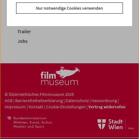
Newsletter
Nur notwendige Cookies verwenden
Fotos unserer Gäste
Gästebuch
Trailer
Jobs
© Österreichisches Filmmuseum 2026
AGB
|
Barrierefreiheitserklärung
|
Datenschutz
|
Hausordnung
|
Impressum
|
Kontakt
|
Cookie-Einstellungen
|
Vertrag widerrufen